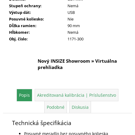
Stupeň ochrany
:
Nemá
Výstup dát
:
USB
Posuvné koliesko
:
Nie
Dĺžka ramien
:
90 mm
Hĺbkomer
:
Nemá
Obj. číslo
:
1171-300
Nový INSIZE Showroom » Virtuálna
prehliadka
Popis
Akreditovaná kalibrácia | Príslušenstvo
Podobné
Diskusia
Technická špecifikácia
Posuvné meradlo bez posuvného kolieska