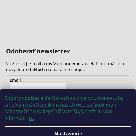
Odoberať newsletter
Vložte svoj e-mail a my Vám budeme zasielať informácie o
nových produktoch na našom e-shope.
Email
Vložením e-mailu súhlasíte s
podmienkami ochrany
Súbory cookies a ďalšie technológie používame, aby
osobných údajov
sme Vám návštevníkom našich web stránok mohli
zabezpečiť čo najlepší užívateľský komfort. Viac
PRIHLÁSIŤ SA
informácií
tu
.
Nastavenie