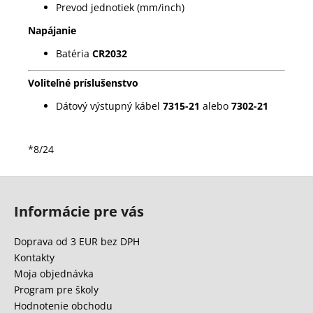
Prevod jednotiek (mm/inch)
Napájanie
Batéria
CR2032
Voliteľné príslušenstvo
Dátový výstupný kábel
7315-21
alebo
7302-21
*8/24
Z
á
Informácie pre vás
p
ä
Doprava od 3 EUR bez DPH
t
Kontakty
i
Moja objednávka
e
Program pre školy
Hodnotenie obchodu