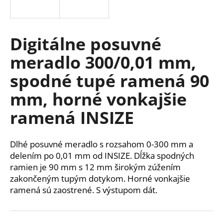
á
j
s
Digitálne posuvné
ť
meradlo 300/0,01 mm,
?
spodné tupé ramená 90
mm, horné vonkajšie
ramená INSIZE
HĽADAŤ
Dlhé posuvné meradlo s rozsahom 0-300 mm a
delením po 0,01 mm od INSIZE. Dĺžka spodných
O
ramien je 90 mm s 12 mm širokým zúžením
d
zakončeným tupým dotykom. Horné vonkajšie
p
ramená sú zaostrené. S výstupom dát.
o
r
ú