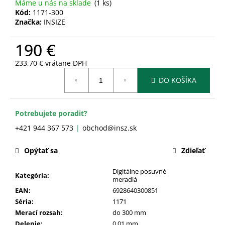
č
Máme u nás na sklade
(1 ks)
a
Kód:
1171-300
Značka:
INSIZE
m
e
190 €
233,70 € vrátane DPH
Jednotková
DO KOŠÍKA
cena:
Potrebujete poradiť?
+421 944 367 573
obchod@insz.sk
Opýtať sa
Zdieľať
Digitálne posuvné
Kategória
:
meradlá
EAN
:
6928640300851
Séria
:
1171
Merací rozsah
:
do 300 mm
Delenie
:
0,01 mm