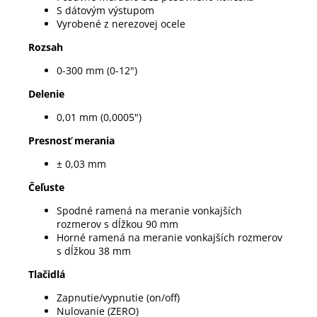
S dátovým výstupom
Vyrobené z nerezovej ocele
Rozsah
0-300 mm (0-12")
Delenie
0,01 mm (0,0005")
Presnosť merania
± 0,03 mm
Čeľuste
Spodné ramená na meranie vonkajších
rozmerov s dĺžkou 90 mm
Horné ramená na meranie vonkajších rozmerov
s dĺžkou 38 mm
Tlačidlá
Zapnutie/vypnutie (on/off)
Nulovanie (ZERO)