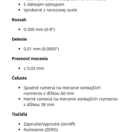
S dátovým výstupom
Vyrobené z nerezovej ocele
Rozsah
0-200 mm (0-8")
Delenie
0,01 mm (0,0005")
Presnosť merania
± 0,03 mm
Čeľuste
Spodné ramená na meranie vonkajších
rozmerov s dĺžkou 60 mm
Horné ramená na meranie vonkajších rozmerov
s dĺžkou 38 mm
Tlačidlá
Zapnutie/vypnutie (on/off)
Nulovanie (ZERO)