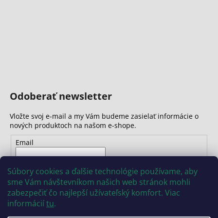
Odoberať newsletter
Vložte svoj e-mail a my Vám budeme zasielať informácie o
nových produktoch na našom e-shope.
Email
Vložením e-mailu súhlasíte s
podmienkami ochrany
Súbory cookies a ďalšie technológie používame, aby
osobných údajov
sme Vám návštevníkom našich web stránok mohli
zabezpečiť čo najlepší užívateľský komfort. Viac
PRIHLÁSIŤ SA
informácií
tu
.