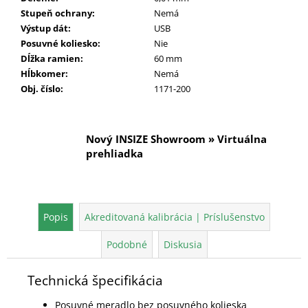
Stupeň ochrany
:
Nemá
Výstup dát
:
USB
Posuvné koliesko
:
Nie
Dĺžka ramien
:
60 mm
Hĺbkomer
:
Nemá
Obj. číslo
:
1171-200
Nový INSIZE Showroom » Virtuálna
prehliadka
Popis
Akreditovaná kalibrácia | Príslušenstvo
Podobné
Diskusia
Technická špecifikácia
Posuvné meradlo bez posuvného kolieska