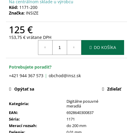
č
Na centrálnom sklade u výrobcu
a
Kód:
1171-200
Značka:
INSIZE
m
e
125 €
153,75 € vrátane DPH
Jednotková
DO KOŠÍKA
cena:
Potrebujete poradiť?
+421 944 367 573
obchod@insz.sk
Opýtať sa
Zdieľať
Digitálne posuvné
Kategória
:
meradlá
EAN
:
6928640300837
Séria
:
1171
Merací rozsah
:
do 200 mm
Delenie
:
0,01 mm