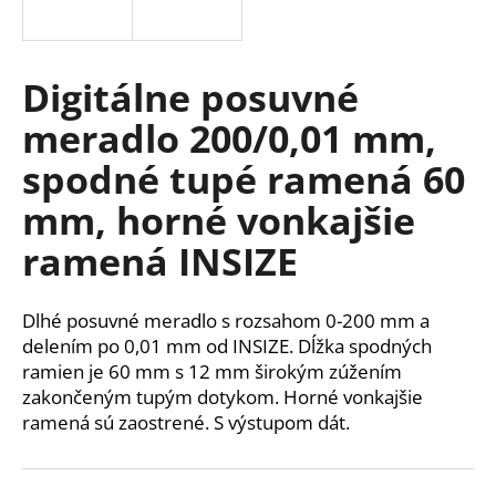
á
j
s
Digitálne posuvné
ť
meradlo 200/0,01 mm,
?
spodné tupé ramená 60
mm, horné vonkajšie
ramená INSIZE
HĽADAŤ
Dlhé posuvné meradlo s rozsahom 0-200 mm a
delením po 0,01 mm od INSIZE. Dĺžka spodných
O
ramien je 60 mm s 12 mm širokým zúžením
d
zakončeným tupým dotykom. Horné vonkajšie
p
ramená sú zaostrené. S výstupom dát.
o
r
ú