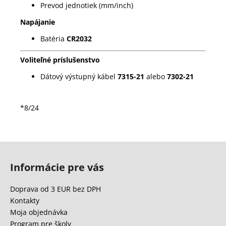
Prevod jednotiek (mm/inch)
Napájanie
Batéria
CR2032
Voliteľné príslušenstvo
Dátový výstupný kábel
7315-21
alebo
7302-21
*8/24
Z
á
Informácie pre vás
p
ä
Doprava od 3 EUR bez DPH
t
Kontakty
i
Moja objednávka
Program pre školy