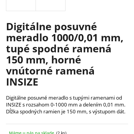
á
j
s
Digitálne posuvné
ť
meradlo 1000/0,01 mm,
?
tupé spodné ramená
150 mm, horné
vnútorné ramená
HĽADAŤ
INSIZE
O
Digitálne posuvné meradlo s tupými ramenami od
d
INSIZE s rozsahom 0-1000 mm a delením 0,01 mm.
p
Dĺžka spodných ramien je 150 mm, s výstupom dát.
o
r
ú
Máme u nás na sklade
(2 ks)