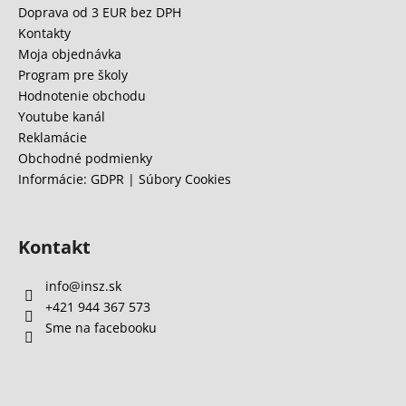
ä
Doprava od 3 EUR bez DPH
t
Kontakty
i
Moja objednávka
e
Program pre školy
Hodnotenie obchodu
Youtube kanál
Reklamácie
Obchodné podmienky
Informácie: GDPR | Súbory Cookies
Kontakt
info
@
insz.sk
+421 944 367 573
Sme na facebooku