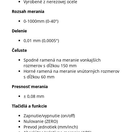
Vyrobené z nerezovej ocele
Rozsah merania
0-1000mm (0-40")
Delenie
0,01 mm (0,0005")
Čeľuste
Spodné ramená na meranie vonkajších
rozmerov s dĺžkou 150 mm
Horné ramená na meranie vnútorných rozmerov
s dĺžkou 60 mm
Presnosť merania
± 0,08 mm
Tlačidlá a funkcie
Zapnutie/vypnutie (on/off)
Nulovanie (ZERO)
Prevod jednotiek (mm/inch)