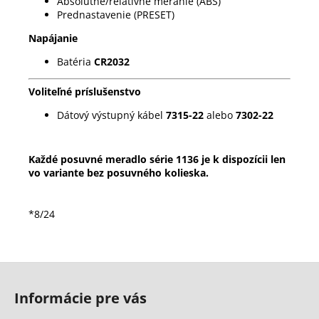
Absolútne/relatívne meranie (ABS)
Prednastavenie (PRESET)
Napájanie
Batéria
CR2032
Voliteľné príslušenstvo
Dátový výstupný kábel
7315-22
alebo
7302-22
Každé posuvné meradlo série 1136 je k dispozícii len
vo variante bez posuvného kolieska.
*8/24
Z
á
Informácie pre vás
p