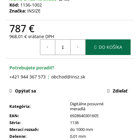
č
Kód:
1136-1002
a
Značka:
INSIZE
m
e
787 €
968,01 € vrátane DPH
Jednotková
DO KOŠÍKA
cena:
Potrebujete poradiť?
+421 944 367 573
obchod@insz.sk
Opýtať sa
Zdieľať
Digitálne posuvné
Kategória
:
meradlá
EAN
:
6928640301605
Séria
:
1136
Merací rozsah
:
do 1000 mm
Delenie
:
0,01 mm