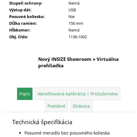
Stupeň ochrany
:
Nemá
Výstup dát
:
USB
Posuvné koliesko
:
Nie
Dĺžka ramien
:
150 mm
Hĺbkomer
:
Nemá
Obj. číslo
:
1136-1002
Nový INSIZE Showroom » Virtuálna
prehliadka
Popis
Akreditovaná kalibrácia | Príslušenstvo
Podobné
Diskusia
Technická špecifikácia
Posuvné meradlo bez posuvného kolieska