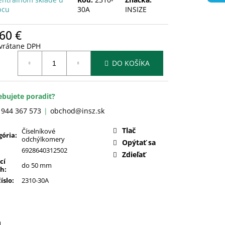
bcu
30A
INSIZE
60 €
 vrátane DPH
otková
DO KOŠÍKA
:
ebujete poradiť?
 944 367 573
obchod@insz.sk
Tlač
Číselníkové
gória
:
odchýlkomery
Opýtať sa
6928640312502
Zdieľať
cí
do 50 mm
ah
:
číslo
:
2310-30A
a