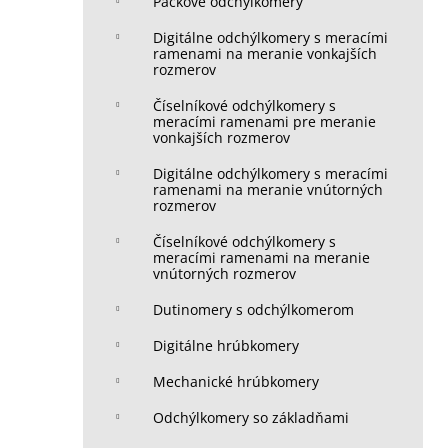
Páčkové odchýlkomery
Digitálne odchýlkomery s meracími
ramenami na meranie vonkajších
rozmerov
Číselníkové odchýlkomery s
meracími ramenami pre meranie
vonkajších rozmerov
Digitálne odchýlkomery s meracími
ramenami na meranie vnútorných
rozmerov
Číselníkové odchýlkomery s
meracími ramenami na meranie
vnútorných rozmerov
Dutinomery s odchýlkomerom
Digitálne hrúbkomery
Mechanické hrúbkomery
Odchýlkomery so základňami