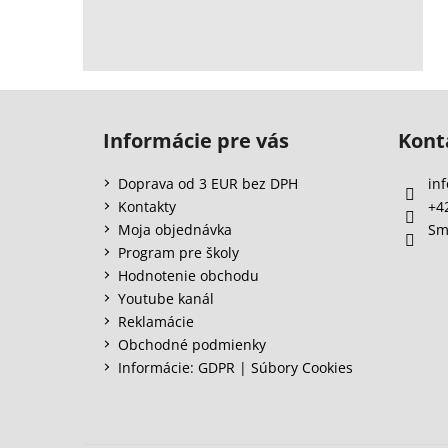
Z
á
Informácie pre vás
Kont
p
ä
Doprava od 3 EUR bez DPH
inf
t
Kontakty
+4
i
Moja objednávka
Sm
e
Program pre školy
Hodnotenie obchodu
Youtube kanál
Reklamácie
Obchodné podmienky
Informácie: GDPR | Súbory Cookies