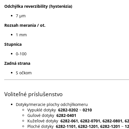
Odchýlka reverzibility (hysterézia)
7 µm
Rozsah merania / ot.
1 mm
Stupnica
0-100
Zadná strana
S očkom
Voliteľné príslušenstvo
Dotyky/meracie plochy odchýlkomeru
Vypuklé dotyky
6282-0202
~
0210
Guľové dotyky
6282-0401
Kužeľové dotyky
6282-061, 6282-0701, 6282-0801, 6
Ploché dotyky
6282-1101, 6282-1201, 6282-1201
~
1