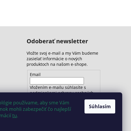
Odoberať newsletter
Vložte svoj e-mail a my Vám budeme
zasielať informácie o nových
produktoch na našom e-shope.
Email
Vložením e-mailu súhlasíte s
podmienkami ochrany osobných
údajov
nológie používame, aby sme Vám
Súhlasím
ok mohli zabezpečiť čo najlepší
PRIHLÁSIŤ SA
rmácií
tu
.