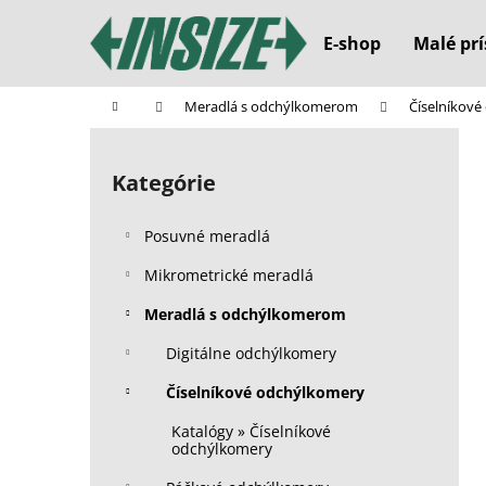
K
Prejsť
na
o
E-shop
Malé prí
obsah
Späť
Späť
š
do
do
í
Domov
Meradlá s odchýlkomerom
Číselníkov
k
obchodu
obchodu
B
o
Kategórie
Preskočiť
č
kategórie
n
Posuvné meradlá
ý
p
Mikrometrické meradlá
a
Meradlá s odchýlkomerom
n
Digitálne odchýlkomery
e
l
Číselníkové odchýlkomery
Katalógy » Číselníkové
odchýlkomery