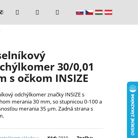
Hľadať
Prihlásenie
Nákupný
čke
Kontakty
E
košík
selníkový
chýlkomer 30/0,01
 s očkom INSIZE
níkový odchýlkomer značky INSIZE s
hom merania 30 mm, so stupnicou 0-100 a
snosťou merania 35 µm. Zadná strana s
m.
entrálnom sklade u
Kód:
2310-
Značka: