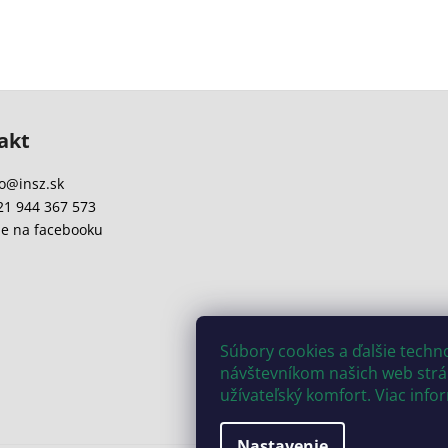
akt
o
@
insz.sk
21 944 367 573
e na facebooku
Súbory cookies a ďalšie tech
návštevníkom našich web strán
užívateľský komfort. Viac info
Nastavenie