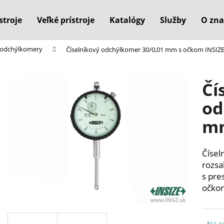
stroje
Veľké prístroje
Katalógy
Služby
O zna
é odchýlkomery
Číselníkový odchýlkomer 30/0,01 mm s očkom INSIZ
Čo potrebujete nájsť?
Čí
HĽADAŤ
od
mm
Odporúčame
Čísel
rozsa
s pre
očko
Na c