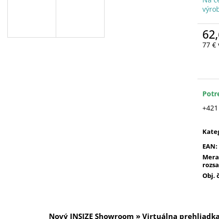
výro
62,
77 €
Jedn
cena
Potr
+421
Kate
EAN
:
Mera
rozs
Obj. 
Nový INSIZE Showroom » Virtuálna prehliadk