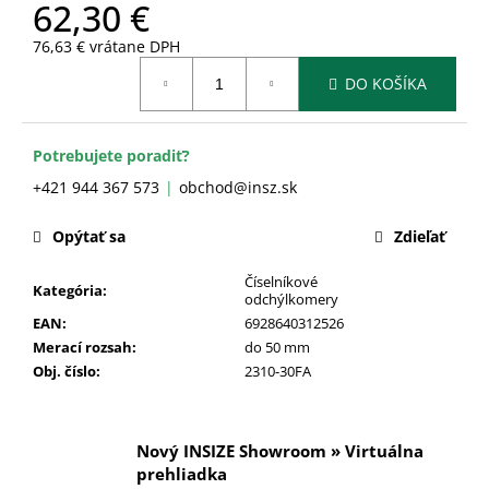
č
62,30 €
a
76,63 € vrátane DPH
m
Jednotková
e
DO KOŠÍKA
cena:
Potrebujete poradiť?
+421 944 367 573
obchod@insz.sk
Opýtať sa
Zdieľať
Číselníkové
Kategória
:
odchýlkomery
EAN
:
6928640312526
Merací rozsah
:
do 50 mm
Obj. číslo
:
2310-30FA
Nový INSIZE Showroom » Virtuálna
prehliadka