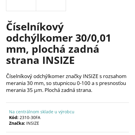
á
j
s
Číselníkový
ť
odchýlkomer 30/0,01
?
mm, plochá zadná
strana INSIZE
HĽADAŤ
Číselníkový odchýlkomer značky INSIZE s rozsahom
merania 30 mm, so stupnicou 0-100 a s presnosťou
merania 35 µm. Plochá zadná strana.
O
d
p
Na centrálnom sklade u výrobcu
o
Kód:
2310-30FA
r
Značka:
INSIZE
ú