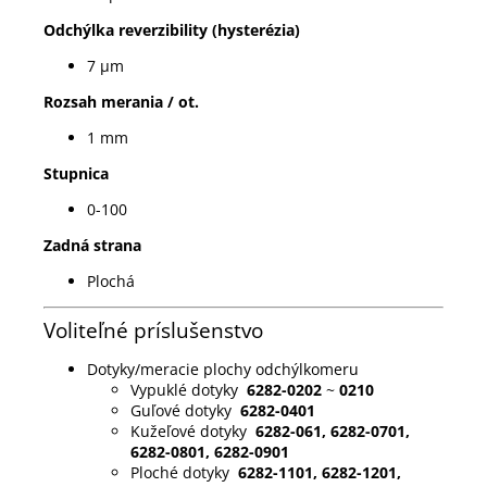
Odchýlka reverzibility (hysterézia)
7 µm
Rozsah merania / ot.
1 mm
Stupnica
0-100
Zadná strana
Plochá
Voliteľné príslušenstvo
Dotyky/meracie plochy odchýlkomeru
Vypuklé dotyky
6282-0202
~
0210
Guľové dotyky
6282-0401
Kužeľové dotyky
6282-061, 6282-0701,
6282-0801, 6282-0901
Ploché dotyky
6282-1101, 6282-1201,