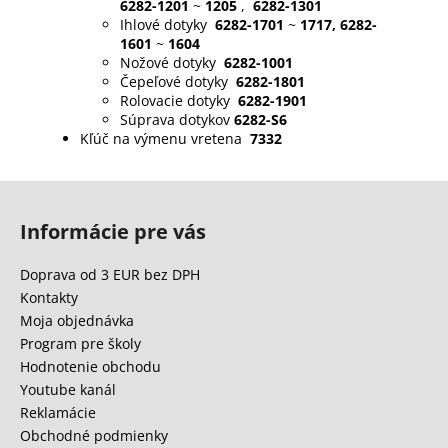
6282-1201
~
1205
,
6282-1301
Ihlové dotyky
6282-1701
~
1717, 6282-
1601
~
1604
Nožové dotyky
6282-1001
Čepeľové dotyky
6282-1801
Rolovacie dotyky
6282-1901
Súprava dotykov
6282-S6
Kľúč na výmenu vretena
7332
Z
á
Informácie pre vás
p
ä
Doprava od 3 EUR bez DPH
t
Kontakty
i
Moja objednávka
e
Program pre školy
Hodnotenie obchodu
Youtube kanál
Reklamácie
Obchodné podmienky