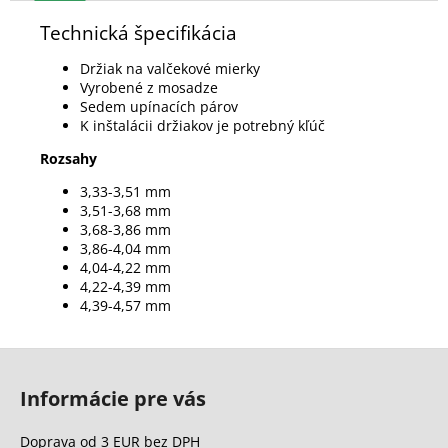
Technická špecifikácia
Držiak na valčekové mierky
Vyrobené z mosadze
Sedem upínacích párov
K inštalácii držiakov je potrebný kľúč
Rozsahy
3,33-3,51 mm
3,51-3,68 mm
3,68-3,86 mm
3,86-4,04 mm
4,04-4,22 mm
4,22-4,39 mm
4,39-4,57 mm
Z
á
Informácie pre vás
p
ä
Doprava od 3 EUR bez DPH