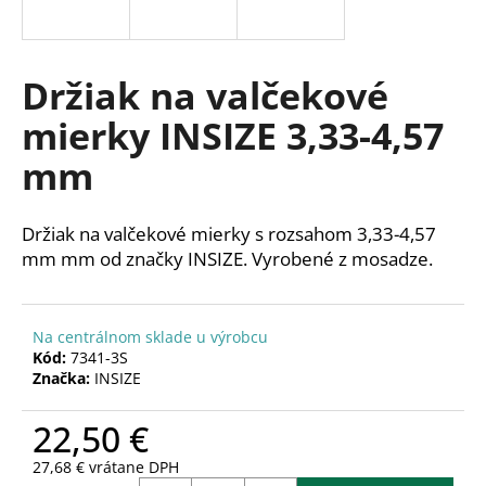
á
j
s
Držiak na valčekové
ť
mierky INSIZE 3,33-4,57
?
mm
Držiak na valčekové mierky s rozsahom 3,33-4,57
HĽADAŤ
mm mm od značky INSIZE. Vyrobené z mosadze.
Na centrálnom sklade u výrobcu
O
Kód:
7341-3S
d
Značka:
INSIZE
p
o
22,50 €
r
ú
27,68 € vrátane DPH