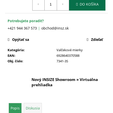
č
Jednotková
DO KOŠÍKA
cena:
a
m
e
Potrebujete poradiť?
+421 944 367 573
obchod@insz.sk
Opýtať sa
Zdieľať
Kategória
:
Valčekové mierky
EAN
:
6928640370588
Obj. číslo
:
7341-3S
Nový INSIZE Showroom » Virtuálna
prehliadka
Popis
Diskusia