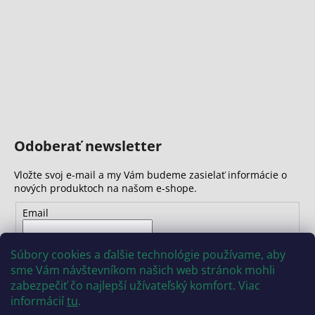
Odoberať newsletter
Vložte svoj e-mail a my Vám budeme zasielať informácie o
nových produktoch na našom e-shope.
Email
Vložením e-mailu súhlasíte s
podmienkami ochrany
Súbory cookies a ďalšie technológie používame, aby
osobných údajov
sme Vám návštevníkom našich web stránok mohli
zabezpečiť čo najlepší užívateľský komfort. Viac
PRIHLÁSIŤ SA
informácií
tu
.