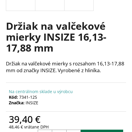
á
j
s
Držiak na valčekové
ť
mierky INSIZE 16,13-
?
17,88 mm
Držiak na valčekové mierky s rozsahom 16,13-17,88
HĽADAŤ
mm od značky INSIZE. Vyrobené z hliníka.
Na centrálnom sklade u výrobcu
O
Kód:
7341-12S
d
Značka:
INSIZE
p
o
39,40 €
r
ú
48,46 € vrátane DPH