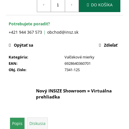
č
Jednotková
DO KOŠÍKA
cena:
a
m
e
Potrebujete poradiť?
+421 944 367 573
obchod@insz.sk
Opýtať sa
Zdieľať
Kategória
:
Valčekové mierky
EAN
:
6928640360701
Obj. číslo
:
7341-12S
Nový INSIZE Showroom » Virtuálna
prehliadka
Popis
Diskusia