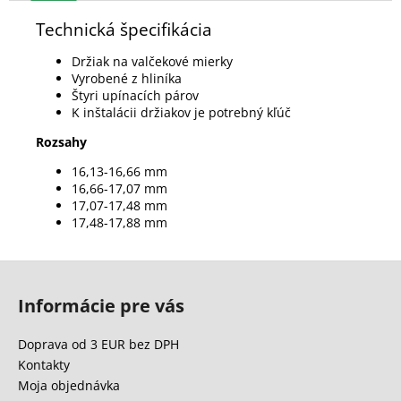
Technická špecifikácia
Držiak na valčekové mierky
Vyrobené z hliníka
Štyri upínacích párov
K inštalácii držiakov je potrebný kľúč
Rozsahy
16,13-16,66 mm
16,66-17,07 mm
17,07-17,48 mm
17,48-17,88 mm
Z
á
Informácie pre vás
p
ä
Doprava od 3 EUR bez DPH
t
Kontakty
i
Moja objednávka