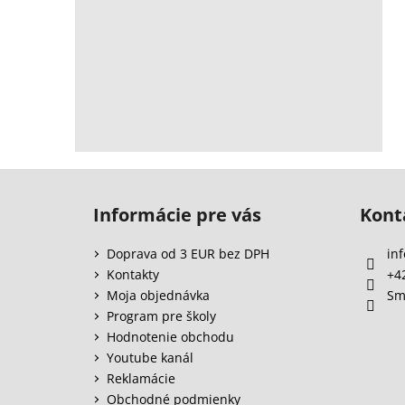
Z
á
Informácie pre vás
Kont
p
ä
Doprava od 3 EUR bez DPH
inf
t
Kontakty
+4
i
Moja objednávka
Sm
e
Program pre školy
Hodnotenie obchodu
Youtube kanál
Reklamácie
Obchodné podmienky