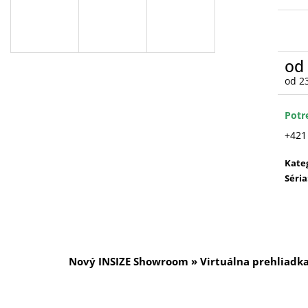
od
od
2
Jedn
cena
Potr
+421
Kate
Séria
Nový INSIZE Showroom » Virtuálna prehliadk