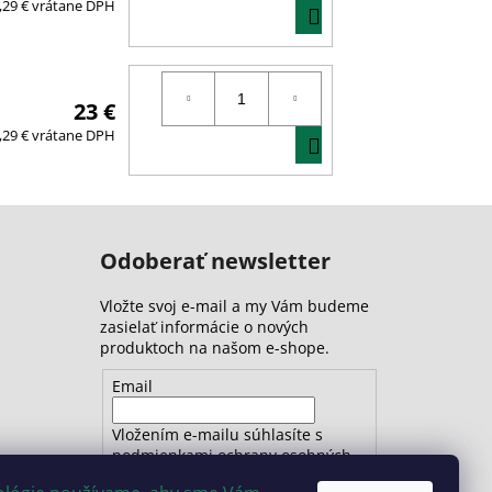
DO
,29 € vrátane DPH
KOŠÍKA
23 €
DO
,29 € vrátane DPH
KOŠÍKA
Odoberať newsletter
Vložte svoj e-mail a my Vám budeme
zasielať informácie o nových
produktoch na našom e-shope.
Email
Vložením e-mailu súhlasíte s
podmienkami ochrany osobných
údajov