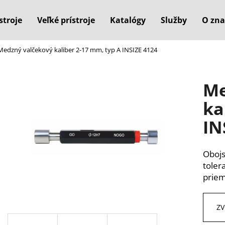
stroje
Veľké prístroje
Katalógy
Služby
O zna
Medzný valčekový kaliber 2-17 mm, typ A INSIZE 4124
Čo potrebujete nájsť?
Me
HĽADAŤ
ka
IN
Odporúčame
Obojs
toler
prie
ZV