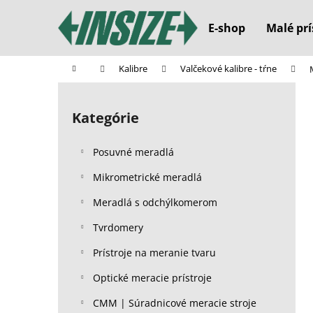
K
Prejsť
na
o
E-shop
Malé prí
obsah
Späť
Späť
š
do
do
í
Domov
Kalibre
Valčekové kalibre - tŕne
k
obchodu
obchodu
B
o
Kategórie
Preskočiť
č
kategórie
n
Posuvné meradlá
ý
p
Mikrometrické meradlá
a
Meradlá s odchýlkomerom
n
Tvrdomery
e
l
Prístroje na meranie tvaru
Optické meracie prístroje
CMM | Súradnicové meracie stroje