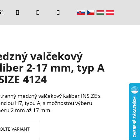
Hľadať
Prihlásenie
Nákupný
čke
Kontakty
košík
dzný valčekový
liber 2-17 mm, typ A
SIZE 4124
tranný medzný valčekový kaliber INSIZE s
anciou H7, typu A, s možnosťou výberu
meru 2 mm až 17 mm.
OĽTE VARIANT