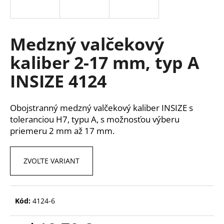
á
j
s
Medzný valčekový
ť
kaliber 2-17 mm, typ A
?
INSIZE 4124
Obojstranný medzný valčekový kaliber INSIZE s
HĽADAŤ
toleranciou H7, typu A, s možnosťou výberu
priemeru 2 mm až 17 mm.
O
ZVOĽTE VARIANT
d
p
o
Kód:
4124-6
r
ú