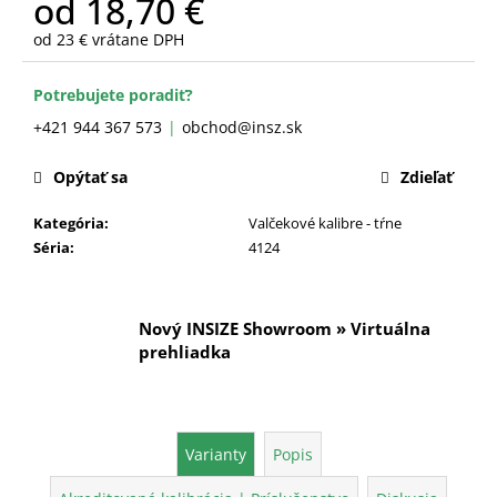
od
18,70 €
č
a
od
23 €
vrátane DPH
m
Jednotková
e
cena:
Potrebujete poradiť?
+421 944 367 573
obchod@insz.sk
Opýtať sa
Zdieľať
Kategória
:
Valčekové kalibre - tŕne
Séria
:
4124
Nový INSIZE Showroom » Virtuálna
prehliadka
Varianty
Popis