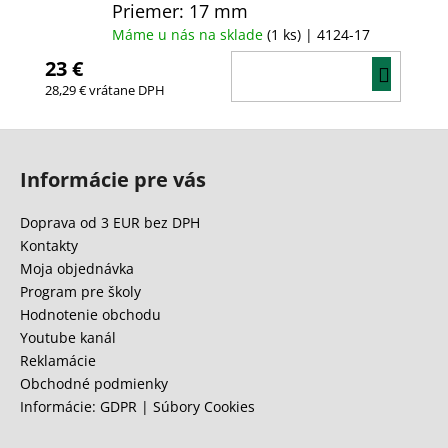
Priemer: 17 mm
Máme u nás na sklade
(1 ks)
| 4124-17
23 €
DO
28,29 € vrátane DPH
KOŠÍ
Z
á
Informácie pre vás
p
ä
Doprava od 3 EUR bez DPH
t
Kontakty
i
Moja objednávka
e
Program pre školy
Hodnotenie obchodu
Youtube kanál
Reklamácie
Obchodné podmienky
Informácie: GDPR | Súbory Cookies