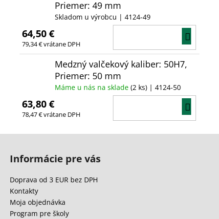
Priemer: 49 mm
Skladom u výrobcu
| 4124-49
64,50 €
DO
79,34 € vrátane DPH
KOŠÍ
Medzný valčekový kaliber: 50H7,
Priemer: 50 mm
Máme u nás na sklade
(2 ks)
| 4124-50
63,80 €
DO
78,47 € vrátane DPH
KOŠÍ
Z
á
Informácie pre vás
p
ä
Doprava od 3 EUR bez DPH
t
Kontakty
i
Moja objednávka
e
Program pre školy