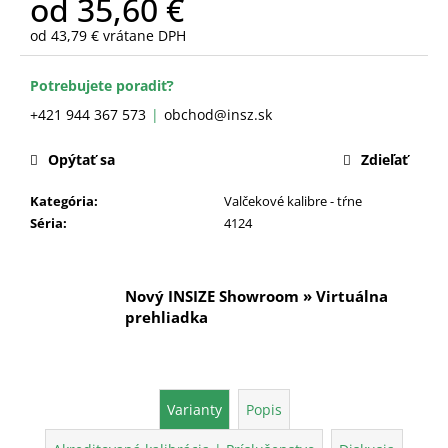
od
35,60 €
č
a
od
43,79 €
vrátane DPH
m
Jednotková
e
cena:
Potrebujete poradiť?
+421 944 367 573
obchod@insz.sk
Opýtať sa
Zdieľať
Kategória
:
Valčekové kalibre - tŕne
Séria
:
4124
Nový INSIZE Showroom » Virtuálna
prehliadka
Varianty
Popis