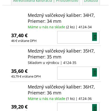
Akreditovaná kalibrácia | Príslušenstvo
Diskusia
Medzný valčekový kaliber: 34H7,
Priemer: 34 mm
Máme u nás na sklade
(2 ks)
| 4124-34
37,40 €
DO
46 € vrátane DPH
KOŠÍ
Medzný valčekový kaliber: 35H7,
Priemer: 35 mm
Skladom u výrobcu
| 4124-35
35,60 €
DO
43,79 € vrátane DPH
KOŠÍ
Medzný valčekový kaliber: 36H7,
Priemer: 36 mm
Máme u nás na sklade
(1 ks)
| 4124-36
39,20 €
DO