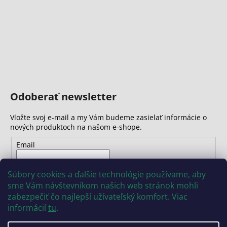
Odoberať newsletter
Vložte svoj e-mail a my Vám budeme zasielať informácie o
nových produktoch na našom e-shope.
Email
Vložením e-mailu súhlasíte s
podmienkami ochrany
Súbory cookies a ďalšie technológie používame, aby
osobných údajov
sme Vám návštevníkom našich web stránok mohli
zabezpečiť čo najlepší užívateľský komfort. Viac
PRIHLÁSIŤ SA
informácií
tu
.