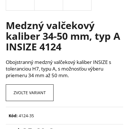
á
j
s
Medzný valčekový
ť
kaliber 34-50 mm, typ A
?
INSIZE 4124
Obojstranný medzný valčekový kaliber INSIZE s
HĽADAŤ
toleranciou H7, typu A, s možnosťou výberu
priemeru 34 mm až 50 mm.
O
ZVOĽTE VARIANT
d
p
o
Kód:
4124-35
r
ú