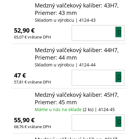
Medzný valčekový kaliber: 43H7,
Priemer: 43 mm
Skladom u výrobcu
| 4124-43
52,90 €
DO
65,07 € vrátane DPH
KOŠÍ
Medzný valčekový kaliber: 44H7,
Priemer: 44 mm
Skladom u výrobcu
| 4124-44
47 €
DO
57,81 € vrátane DPH
KOŠÍ
Medzný valčekový kaliber: 45H7,
Priemer: 45 mm
Máme u nás na sklade
(2 ks)
| 4124-45
55,90 €
DO
68,76 € vrátane DPH
KOŠÍ