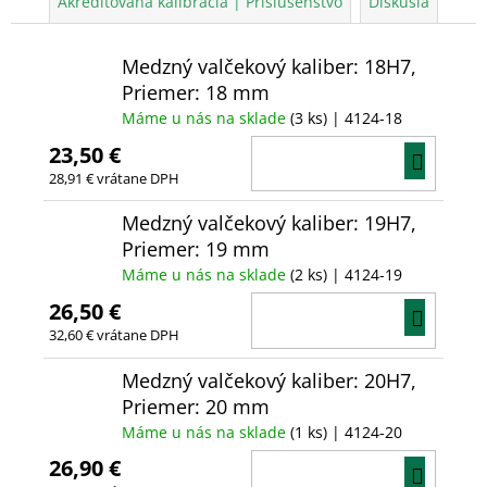
Akreditovaná kalibrácia | Príslušenstvo
Diskusia
Medzný valčekový kaliber: 18H7,
Priemer: 18 mm
Máme u nás na sklade
(3 ks)
| 4124-18
23,50 €
DO
28,91 € vrátane DPH
KOŠÍ
Medzný valčekový kaliber: 19H7,
Priemer: 19 mm
Máme u nás na sklade
(2 ks)
| 4124-19
26,50 €
DO
32,60 € vrátane DPH
KOŠÍ
Medzný valčekový kaliber: 20H7,
Priemer: 20 mm
Máme u nás na sklade
(1 ks)
| 4124-20
26,90 €
DO