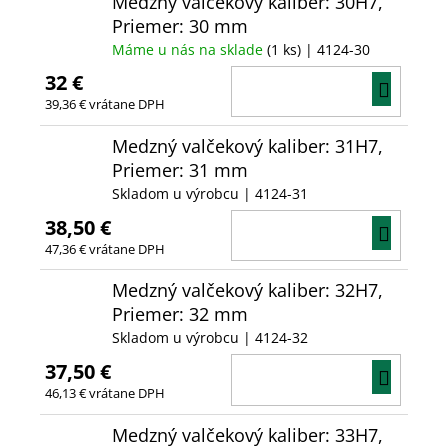
Medzný valčekový kaliber: 30H7,
Priemer: 30 mm
Máme u nás na sklade
(1 ks)
| 4124-30
32 €
DO
39,36 € vrátane DPH
KOŠÍ
Medzný valčekový kaliber: 31H7,
Priemer: 31 mm
Skladom u výrobcu
| 4124-31
38,50 €
DO
47,36 € vrátane DPH
KOŠÍ
Medzný valčekový kaliber: 32H7,
Priemer: 32 mm
Skladom u výrobcu
| 4124-32
37,50 €
DO
46,13 € vrátane DPH
KOŠÍ
Medzný valčekový kaliber: 33H7,