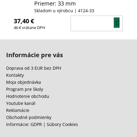
Priemer: 33 mm
Skladom u výrobcu
| 4124-33
37,40 €
DO
46 € vrátane DPH
KOŠÍ
Z
á
Informácie pre vás
p
ä
Doprava od 3 EUR bez DPH
t
Kontakty
i
Moja objednávka
e
Program pre školy
Hodnotenie obchodu
Youtube kanál
Reklamácie
Obchodné podmienky
Informácie: GDPR | Súbory Cookies