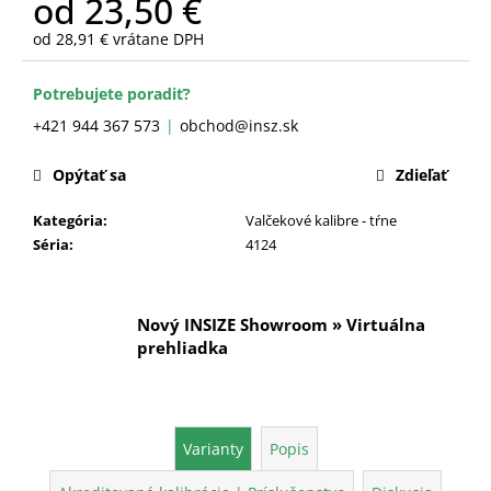
od
23,50 €
č
a
od
28,91 €
vrátane DPH
m
Jednotková
e
cena:
Potrebujete poradiť?
+421 944 367 573
obchod@insz.sk
Opýtať sa
Zdieľať
Kategória
:
Valčekové kalibre - tŕne
Séria
:
4124
Nový INSIZE Showroom » Virtuálna
prehliadka
Varianty
Popis