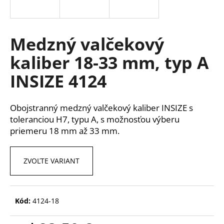
á
j
s
Medzný valčekový
ť
kaliber 18-33 mm, typ A
?
INSIZE 4124
Obojstranný medzný valčekový kaliber INSIZE s
HĽADAŤ
toleranciou H7, typu A, s možnosťou výberu
priemeru 18 mm až 33 mm.
O
ZVOĽTE VARIANT
d
p
o
Kód:
4124-18
r
ú