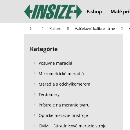
K
Prejsť
na
o
E-shop
Malé prí
obsah
Späť
Späť
š
do
do
í
Domov
Kalibre
Valčekové kalibre - tŕne
k
obchodu
obchodu
B
o
Kategórie
Preskočiť
č
kategórie
n
Posuvné meradlá
ý
p
Mikrometrické meradlá
a
Meradlá s odchýlkomerom
n
Tvrdomery
e
l
Prístroje na meranie tvaru
Optické meracie prístroje
CMM | Súradnicové meracie stroje