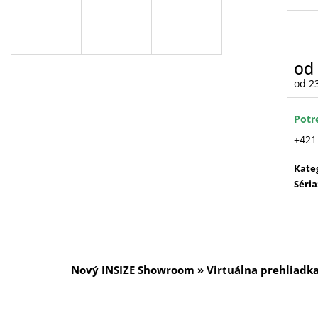
od
od
2
Jedn
cena
Potr
+421
Kate
Séria
Nový INSIZE Showroom » Virtuálna prehliadk