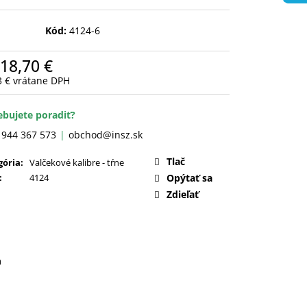
Kód:
4124-6
18,70 €
3 €
vrátane DPH
otková
:
ebujete poradiť?
 944 367 573
obchod@insz.sk
Tlač
gória
:
Valčekové kalibre - tŕne
:
4124
Opýtať sa
Zdieľať
a