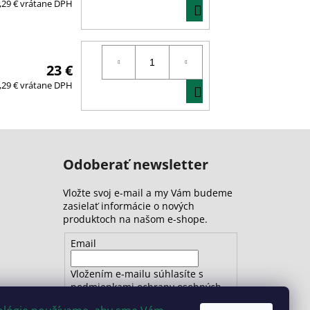
DO
,29 € vrátane DPH
KOŠÍKA
23 €
DO
,29 € vrátane DPH
KOŠÍKA
Odoberať newsletter
Vložte svoj e-mail a my Vám budeme
zasielať informácie o nových
produktoch na našom e-shope.
Email
Vložením e-mailu súhlasíte s
podmienkami ochrany osobných
údajov