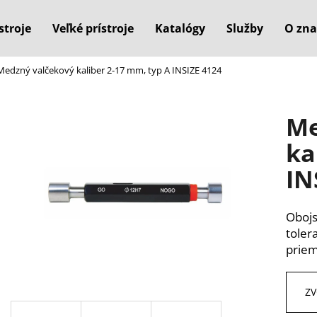
stroje
Veľké prístroje
Katalógy
Služby
O zna
Medzný valčekový kaliber 2-17 mm, typ A INSIZE 4124
Čo potrebujete nájsť?
Me
HĽADAŤ
ka
IN
Odporúčame
Obojs
toler
prie
ZV