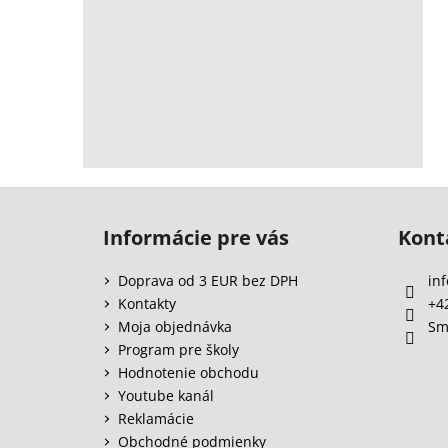
Z
á
Informácie pre vás
Kont
p
ä
Doprava od 3 EUR bez DPH
inf
t
Kontakty
+4
i
Moja objednávka
Sm
e
Program pre školy
Hodnotenie obchodu
Youtube kanál
Reklamácie
Obchodné podmienky