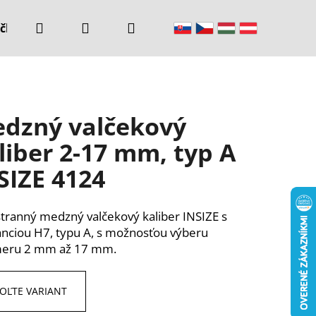
Hľadať
Prihlásenie
Nákupný
čke
Kontakty
košík
dzný valčekový
liber 2-17 mm, typ A
SIZE 4124
tranný medzný valčekový kaliber INSIZE s
anciou H7, typu A, s možnosťou výberu
meru 2 mm až 17 mm.
OĽTE VARIANT