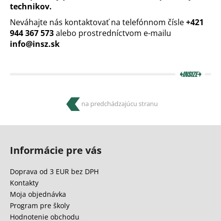
technikov.
Neváhajte nás kontaktovať na telefónnom čísle
+421
944 367 573
alebo prostredníctvom e-mailu
info@insz.sk
na predchádzajúcu stranu
Z
á
Informácie pre vás
p
ä
Doprava od 3 EUR bez DPH
t
Kontakty
i
Moja objednávka
e
Program pre školy
Hodnotenie obchodu