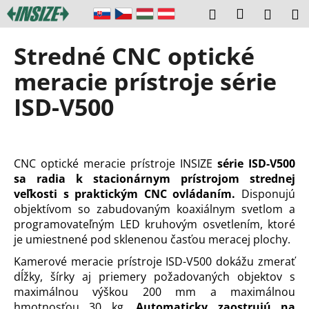
K
Prejsť
Prihláseni
Hľadať
Náku
M
na
o
obsah
Späť
Späť
košík
š
Stredné CNC optické
í
Č
meracie prístroje série
k
o
ISD-V500
p
o
t
r
CNC optické meracie prístroje INSIZE
série ISD-V500
sa radia k stacionárnym prístrojom strednej
e
veľkosti s praktickým CNC ovládaním.
Disponujú
b
objektívom so zabudovaným koaxiálnym svetlom a
u
programovateľným LED kruhovým osvetlením, ktoré
j
je umiestnené pod sklenenou časťou meracej plochy.
e
Kamerové meracie prístroje ISD-V500 dokážu zmerať
t
dĺžky, šírky aj priemery požadovaných objektov s
e
maximálnou výškou 200 mm a maximálnou
n
hmotnosťou 30 kg.
Automaticky zaostrujú na