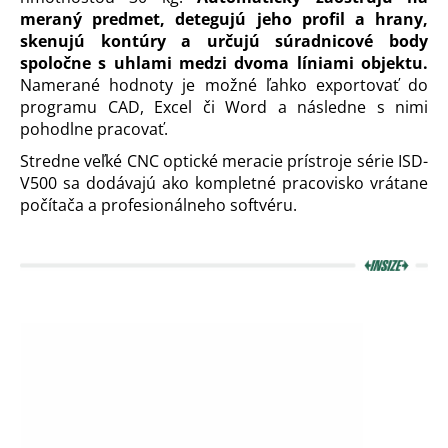
meraný predmet, detegujú jeho profil a hrany,
á
skenujú kontúry a určujú súradnicové body
j
spoločne s uhlami medzi dvoma líniami objektu.
s
Namerané hodnoty je možné ľahko exportovať do
ť
programu CAD, Excel či Word a následne s nimi
?
pohodlne pracovať.
Stredne veľké CNC optické meracie prístroje série ISD-
V500 sa dodávajú ako kompletné pracovisko vrátane
počítača a profesionálneho softvéru.
HĽADAŤ
O
d
p
o
r
ú