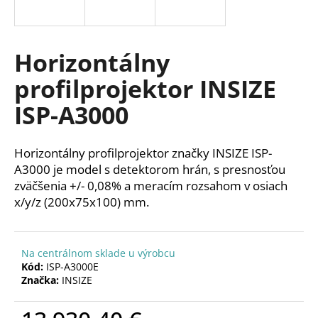
á
j
s
Horizontálny
ť
profilprojektor INSIZE
?
ISP-A3000
Horizontálny profilprojektor značky INSIZE ISP-
HĽADAŤ
A3000 je model s detektorom hrán, s presnosťou
zväčšenia +/- 0,08% a meracím rozsahom v osiach
x/y/z (200x75x100) mm.
O
d
Na centrálnom sklade u výrobcu
p
Kód:
ISP-A3000E
o
Značka:
INSIZE
r
ú