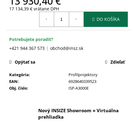
13 930,40 €
č
a
17 134,39 € vrátane DPH
m
Jednotková
DO KOŠÍKA
cena:
e
Potrebujete poradiť?
+421 944 367 573
obchod@insz.sk
Opýtať sa
Zdieľať
Kategória
:
Profilprojektory
EAN
:
6928640339523
Obj. číslo
:
ISP-A3000E
Nový INSIZE Showroom » Virtuálna
prehliadka