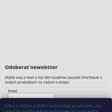
Odoberať newsletter
Vložte svoj e-mail a my Vám budeme zasielať informácie o
nových produktoch na našom e-shope.
Email
Vložením e-mailu súhlasíte s
podmienkami ochrany
Súbory cookies a ďalšie technológie používame, aby
osobných údajov
sme Vám návštevníkom našich web stránok mohli