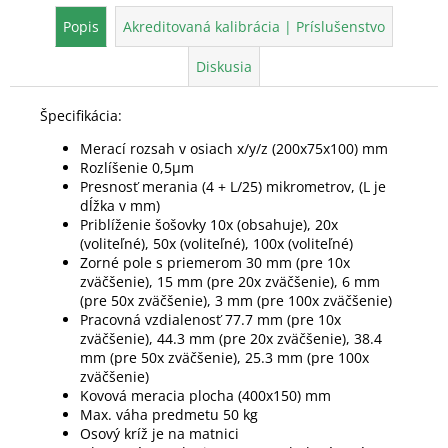
Popis
Akreditovaná kalibrácia | Príslušenstvo
Diskusia
Špecifikácia:
Merací rozsah v osiach x/y/z (200x75x100) mm
Rozlíšenie 0,5μm
Presnosť merania (4 + L/25) mikrometrov, (L je
dĺžka v mm)
Priblíženie šošovky 10x (obsahuje), 20x
(voliteľné), 50x (voliteľné), 100x (voliteľné)
Zorné pole s priemerom 30 mm (pre 10x
zväčšenie), 15 mm (pre 20x zväčšenie), 6 mm
(pre 50x zväčšenie), 3 mm (pre 100x zväčšenie)
Pracovná vzdialenosť 77.7 mm (pre 10x
zväčšenie), 44.3 mm (pre 20x zväčšenie), 38.4
mm (pre 50x zväčšenie), 25.3 mm (pre 100x
zväčšenie)
Kovová meracia plocha (400x150) mm
Max. váha predmetu 50 kg
Osový kríž je na matnici