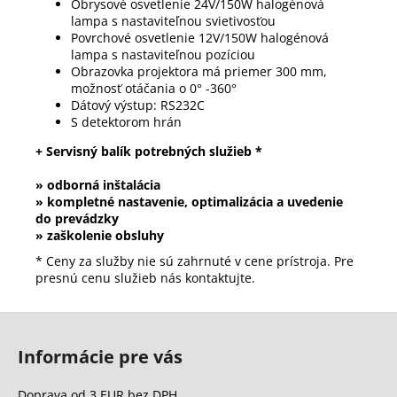
Obrysové osvetlenie 24V/150W halogénová
lampa s nastaviteľnou svietivosťou
Povrchové osvetlenie 12V/150W halogénová
lampa s nastaviteľnou pozíciou
Obrazovka projektora má priemer 300 mm,
možnosť otáčania o 0° -360°
Dátový výstup: RS232C
S detektorom hrán
+ Servisný balík potrebných služieb *
» odborná inštalácia
» kompletné nastavenie, optimalizácia a uvedenie
do prevádzky
» zaškolenie obsluhy
* Ceny za služby nie sú zahrnuté v cene prístroja. Pre
presnú cenu služieb nás kontaktujte.
Z
á
Informácie pre vás
p
ä
Doprava od 3 EUR bez DPH