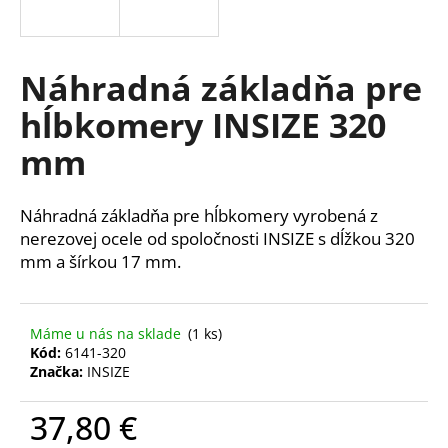
á
j
s
Náhradná základňa pre
ť
hĺbkomery INSIZE 320
?
mm
Náhradná základňa pre hĺbkomery vyrobená z
HĽADAŤ
nerezovej ocele od spoločnosti INSIZE s dĺžkou 320
mm a šírkou 17 mm.
O
Máme u nás na sklade
(1 ks)
d
Kód:
6141-320
p
Značka:
INSIZE
o
r
37,80 €
ú