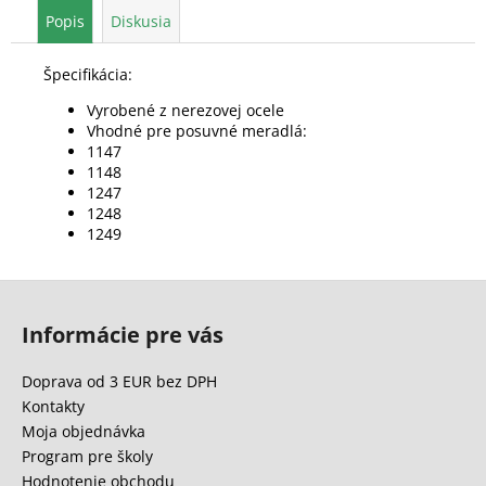
Popis
Diskusia
Špecifikácia:
Vyrobené z nerezovej ocele
Vhodné pre posuvné meradlá:
1147
1148
1247
1248
1249
Z
á
Informácie pre vás
p
ä
Doprava od 3 EUR bez DPH
t
Kontakty
i
Moja objednávka
e
Program pre školy
Hodnotenie obchodu