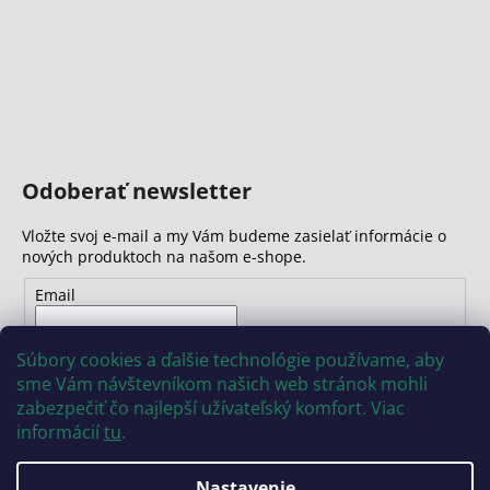
Odoberať newsletter
Vložte svoj e-mail a my Vám budeme zasielať informácie o
nových produktoch na našom e-shope.
Email
Vložením e-mailu súhlasíte s
podmienkami ochrany
Súbory cookies a ďalšie technológie používame, aby
osobných údajov
sme Vám návštevníkom našich web stránok mohli
zabezpečiť čo najlepší užívateľský komfort. Viac
PRIHLÁSIŤ SA
informácií
tu
.
Nastavenie