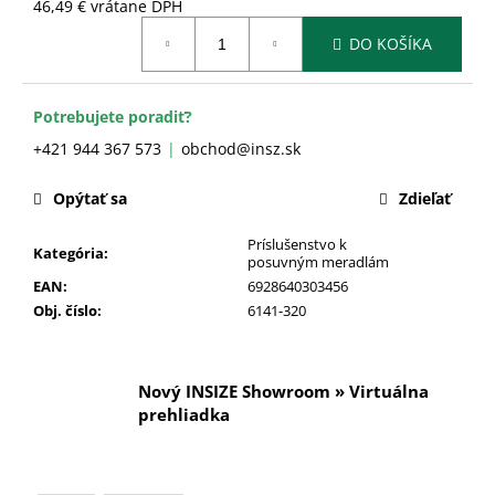
č
46,49 € vrátane DPH
a
Jednotková
DO KOŠÍKA
cena:
m
e
Potrebujete poradiť?
+421 944 367 573
obchod@insz.sk
Opýtať sa
Zdieľať
Príslušenstvo k
Kategória
:
posuvným meradlám
EAN
:
6928640303456
Obj. číslo
:
6141-320
Nový INSIZE Showroom » Virtuálna
prehliadka