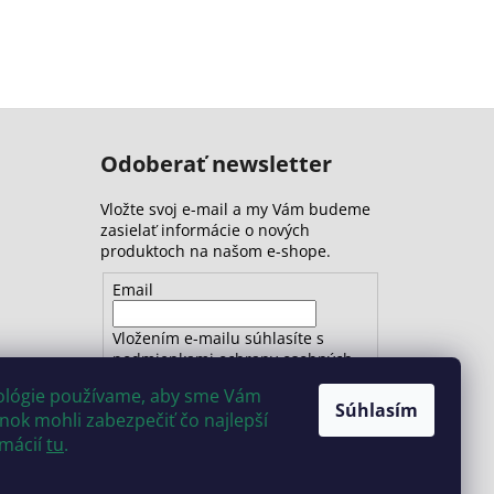
Odoberať newsletter
Vložte svoj e-mail a my Vám budeme
zasielať informácie o nových
produktoch na našom e-shope.
Email
Vložením e-mailu súhlasíte s
podmienkami ochrany osobných
údajov
nológie používame, aby sme Vám
Súhlasím
ok mohli zabezpečiť čo najlepší
PRIHLÁSIŤ SA
rmácií
tu
.