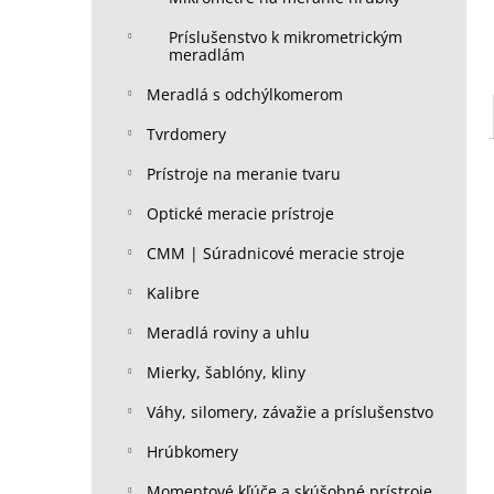
Príslušenstvo k mikrometrickým
meradlám
Meradlá s odchýlkomerom
Tvrdomery
Prístroje na meranie tvaru
Optické meracie prístroje
CMM | Súradnicové meracie stroje
Kalibre
Meradlá roviny a uhlu
Mierky, šablóny, kliny
Váhy, silomery, závažie a príslušenstvo
Hrúbkomery
Momentové kľúče a skúšobné prístroje