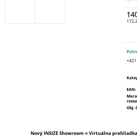
14
172,
Jedn
cena
Potr
+421
Kate
EAN
:
Mera
rozs
Obj. 
Nový INSIZE Showroom » Virtuálna prehliadk