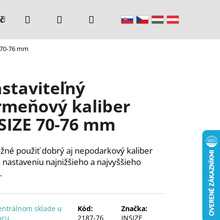
Hľadať
Prihlásenie
Nákupný
čke
Kontakty
E 70-76 mm
košík
staviteľný
rmeňový kaliber
SIZE 70-76 mm
žné použiť dobrý aj nepodarkový kaliber
 nastaveniu najnižšieho a najvyššieho
.
entrálnom sklade u
Kód:
Značka:
bcu
2187-76
INSIZE