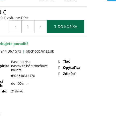
0 €
20 € vrátane DPH
otková
DO KOŠÍKA
:
ebujete poradiť?
 944 367 573
obchod@insz.sk
Tlač
Pasametre a
gória
:
nastaviteľné strmeňové
Opýtať sa
kalibre
Zdieľať
6928640314476
cí
do 100 mm
ah
:
číslo
:
2187-76
a