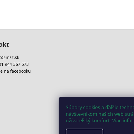
akt
o
@
insz.sk
21 944 367 573
e na facebooku
Súbory cookies a ďalšie tech
návštevníkom našich web strán
užívateľský komfort. Viac info