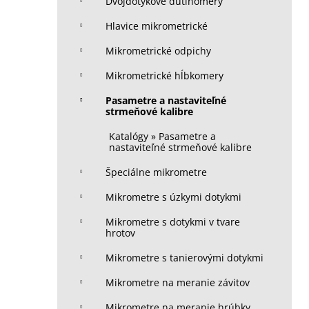
Dvojdotykové dutinomery
Hlavice mikrometrické
Mikrometrické odpichy
Mikrometrické hĺbkomery
Pasametre a nastaviteľné
strmeňové kalibre
Katalógy » Pasametre a
nastaviteľné strmeňové kalibre
Špeciálne mikrometre
Mikrometre s úzkymi dotykmi
Mikrometre s dotykmi v tvare
hrotov
Mikrometre s tanierovými dotykmi
Mikrometre na meranie závitov
Mikrometre na meranie hrúbky