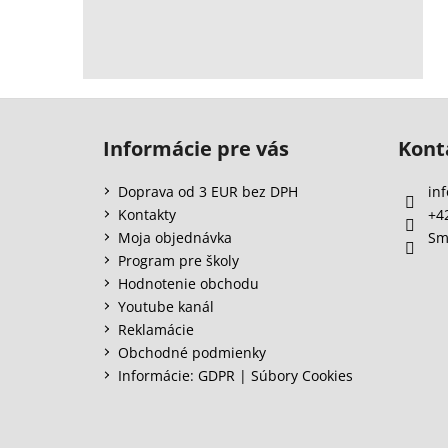
Z
á
Informácie pre vás
Kont
p
ä
Doprava od 3 EUR bez DPH
inf
t
Kontakty
+4
i
Moja objednávka
Sm
e
Program pre školy
Hodnotenie obchodu
Youtube kanál
Reklamácie
Obchodné podmienky
Informácie: GDPR | Súbory Cookies