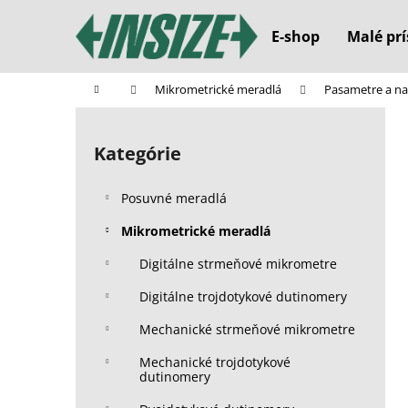
K
Prejsť
na
o
E-shop
Malé prí
obsah
Späť
Späť
š
do
do
í
Domov
Mikrometrické meradlá
Pasametre a na
k
obchodu
obchodu
B
o
Kategórie
Preskočiť
č
kategórie
n
Posuvné meradlá
ý
p
Mikrometrické meradlá
a
Digitálne strmeňové mikrometre
n
Digitálne trojdotykové dutinomery
e
l
Mechanické strmeňové mikrometre
Mechanické trojdotykové
dutinomery