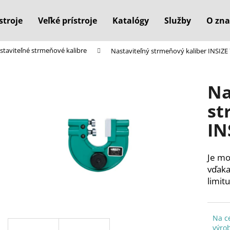
stroje
Veľké prístroje
Katalógy
Služby
O zna
staviteľné strmeňové kalibre
Nastaviteľný strmeňový kaliber INSIZ
Čo potrebujete nájsť?
Na
HĽADAŤ
st
IN
Odporúčame
Je mo
vďaka
limitu
Na c
výro