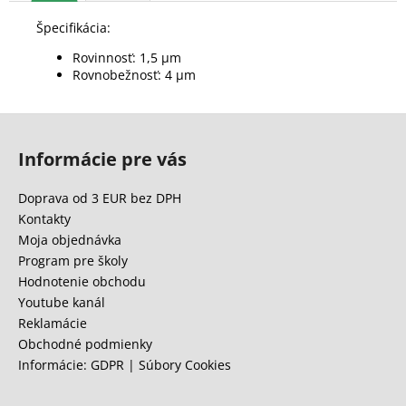
Špecifikácia:
Rovinnosť: 1,5 μm
Rovnobežnosť: 4 μm
Z
á
Informácie pre vás
p
ä
Doprava od 3 EUR bez DPH
t
Kontakty
i
Moja objednávka
e
Program pre školy
Hodnotenie obchodu
Youtube kanál
Reklamácie
Obchodné podmienky
Informácie: GDPR | Súbory Cookies