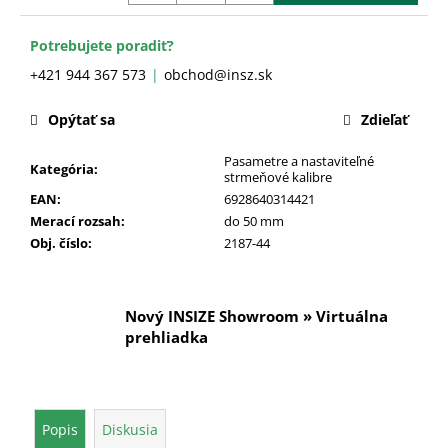
č
a
m
Potrebujete poradiť?
e
+421 944 367 573
obchod@insz.sk
Opýtať sa
Zdieľať
Pasametre a nastaviteľné
Kategória
:
strmeňové kalibre
EAN
:
6928640314421
Merací rozsah
:
do 50 mm
Obj. číslo
:
2187-44
Nový INSIZE Showroom » Virtuálna
prehliadka
Popis
Diskusia