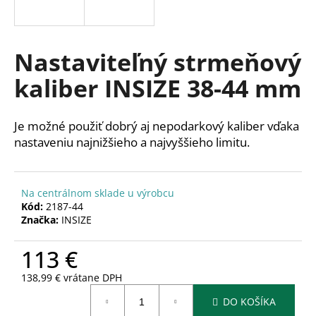
á
j
s
Nastaviteľný strmeňový
ť
kaliber INSIZE 38-44 mm
?
Je možné použiť dobrý aj nepodarkový kaliber vďaka
nastaveniu najnižšieho a najvyššieho limitu.
HĽADAŤ
Na centrálnom sklade u výrobcu
Kód:
2187-44
Značka:
INSIZE
O
d
113 €
p
o
138,99 € vrátane DPH
r
Jednotková
ú
DO KOŠÍKA
cena: