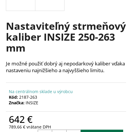
á
j
s
Nastaviteľný strmeňový
ť
kaliber INSIZE 250-263
?
mm
Je možné použiť dobrý aj nepodarkový kaliber vďaka
HĽADAŤ
nastaveniu najnižšieho a najvyššieho limitu.
Na centrálnom sklade u výrobcu
O
Kód:
2187-263
d
Značka:
INSIZE
p
o
642 €
r
ú
789,66 € vrátane DPH