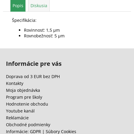
Popis
Diskusia
Špecifikácia:
Rovinnosť: 1,5 μm
Rovnobežnosť: 5 μm
Z
á
Informácie pre vás
p
ä
Doprava od 3 EUR bez DPH
t
Kontakty
i
Moja objednávka
e
Program pre školy
Hodnotenie obchodu
Youtube kanál
Reklamácie
Obchodné podmienky
Informácie: GDPR | Súbory Cookies