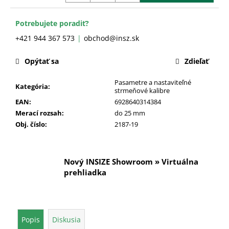
č
a
m
Potrebujete poradiť?
e
+421 944 367 573
obchod@insz.sk
Opýtať sa
Zdieľať
Pasametre a nastaviteľné
Kategória
:
strmeňové kalibre
EAN
:
6928640314384
Merací rozsah
:
do 25 mm
Obj. číslo
:
2187-19
Nový INSIZE Showroom » Virtuálna
prehliadka
Popis
Diskusia