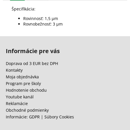
Špecifikácia:
Rovinnosť: 1,5 μm
Rovnobežnosť: 3 μm
Z
á
Informácie pre vás
p
ä
Doprava od 3 EUR bez DPH
t
Kontakty
i
Moja objednávka
e
Program pre školy
Hodnotenie obchodu
Youtube kanál
Reklamácie
Obchodné podmienky
Informácie: GDPR | Súbory Cookies