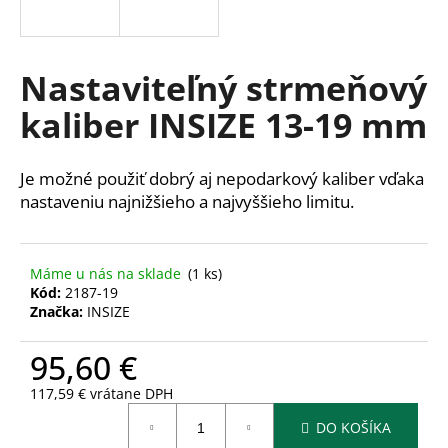
á
j
s
Nastaviteľný strmeňový
ť
kaliber INSIZE 13-19 mm
?
Je možné použiť dobrý aj nepodarkový kaliber vďaka
nastaveniu najnižšieho a najvyššieho limitu.
HĽADAŤ
Máme u nás na sklade
(1 ks)
Kód:
2187-19
Značka:
INSIZE
O
d
95,60 €
p
o
117,59 € vrátane DPH
r
Jednotková
ú
DO KOŠÍKA
cena: