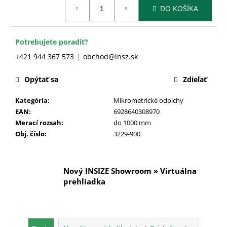
č
Jednotková
DO KOŠÍKA
cena:
a
m
e
Potrebujete poradiť?
+421 944 367 573
obchod@insz.sk
Opýtať sa
Zdieľať
Kategória
:
Mikrometrické odpichy
EAN
:
6928640308970
Merací rozsah
:
do 1000 mm
Obj. číslo
:
3229-900
Nový INSIZE Showroom » Virtuálna
prehliadka