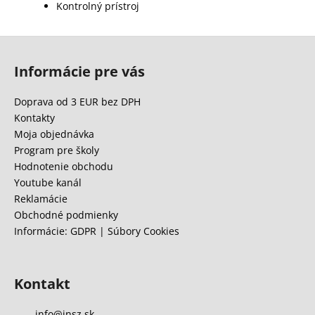
Kontrolný prístroj
Z
á
Informácie pre vás
p
ä
Doprava od 3 EUR bez DPH
t
Kontakty
i
Moja objednávka
e
Program pre školy
Hodnotenie obchodu
Youtube kanál
Reklamácie
Obchodné podmienky
Informácie: GDPR | Súbory Cookies
Kontakt
info
@
insz.sk