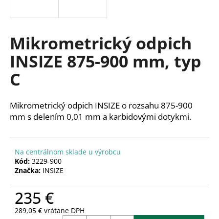
á
j
s
Mikrometrický odpich
ť
INSIZE 875-900 mm, typ
?
C
Mikrometrický odpich INSIZE o rozsahu 875-900
HĽADAŤ
mm s delením 0,01 mm a karbidovými dotykmi.
Na centrálnom sklade u výrobcu
O
Kód:
3229-900
d
Značka:
INSIZE
p
o
235 €
r
ú
289,05 € vrátane DPH