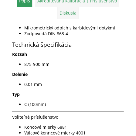
Popis
Akreditovaná kalibrácia | Príslušenstvo
Diskusia
Mikrometrický odpich s karbidovými dotykmi
Zodpovedá DIN 863-4
Technická špecifikácia
Rozsah
875-900 mm
Delenie
0,01 mm
Typ
C (100mm)
Voliteľné príslušenstvo
Koncové mierky 6881
Válcové konncové mierky 4001