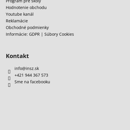
e
Program pre školy
á
Hodnotenie obchodu
j
Youtube kanál
s
Reklamácie
Obchodné podmienky
ť
Informácie: GDPR | Súbory Cookies
?
Kontakt
HĽADAŤ
info
@
insz.sk
+421 944 367 573
Sme na facebooku
O
d
p
o
r
ú