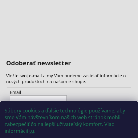
č
a
m
e
Odoberať newsletter
Vložte svoj e-mail a my Vám budeme zasielať informácie o
nových produktoch na našom e-shope.
Email
Vložením e-mailu súhlasíte s
podmienkami ochrany
Súbory cookies a ďalšie technológie používame, aby
osobných údajov
sme Vám návštevníkom našich web stránok mohli
zabezpečiť čo najlepší užívateľský komfort. Viac
PRIHLÁSIŤ SA
informácií
tu
.