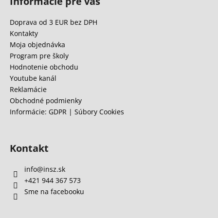
Informácie pre vás
p
ä
Doprava od 3 EUR bez DPH
t
Kontakty
i
Moja objednávka
e
Program pre školy
Hodnotenie obchodu
Youtube kanál
Reklamácie
Obchodné podmienky
Informácie: GDPR | Súbory Cookies
Kontakt
info
@
insz.sk
+421 944 367 573
Sme na facebooku