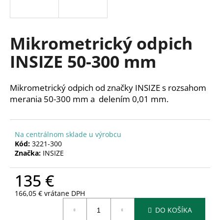
á
j
s
Mikrometrický odpich
ť
INSIZE 50-300 mm
?
Mikrometrický odpich od značky INSIZE s rozsahom
merania 50-300 mm a delením 0,01 mm.
HĽADAŤ
Na centrálnom sklade u výrobcu
Kód:
3221-300
Značka:
INSIZE
O
d
135 €
p
o
166,05 € vrátane DPH
r
Jednotková
ú
DO KOŠÍKA
cena: