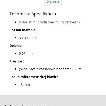
Diskusia
Technická špecifikácia
S desiatimi predlžovacími nadstavcami
Rozsah merania
50-300 mm
Delenie
0,01 mm
Presnosť
(6+najväčšia rozsahová hodnota/50) µm
Posun mikrometrickej hlavice
13 mm
Z
á