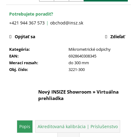
č
a
m
Potrebujete poradiť?
e
+421 944 367 573
obchod@insz.sk
Opýtať sa
Zdieľať
Kategória
:
Mikrometrické odpichy
EAN
:
6928640308345
Merací rozsah
:
do 300 mm
Obj. číslo
:
3221-300
Nový INSIZE Showroom » Virtuálna
prehliadka
Popis
Akreditovaná kalibrácia | Príslušenstvo