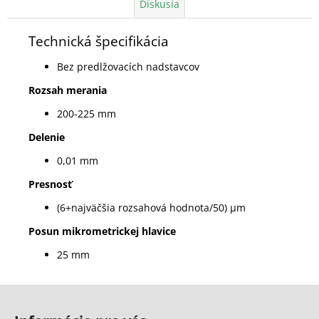
Diskusia
Technická špecifikácia
Bez predlžovacích nadstavcov
Rozsah merania
200-225 mm
Delenie
0,01 mm
Presnosť
(6+najväčšia rozsahová hodnota/50) µm
Posun mikrometrickej hlavice
25 mm
Z
á