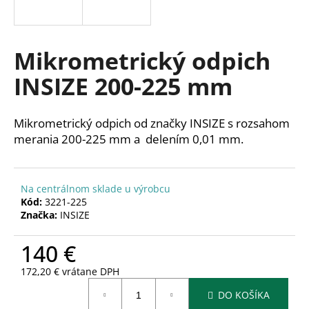
á
j
s
Mikrometrický odpich
ť
INSIZE 200-225 mm
?
Mikrometrický odpich od značky INSIZE s rozsahom
merania 200-225 mm a delením 0,01 mm.
HĽADAŤ
Na centrálnom sklade u výrobcu
Kód:
3221-225
Značka:
INSIZE
O
d
140 €
p
o
172,20 € vrátane DPH
r
Jednotková
ú
DO KOŠÍKA
cena: