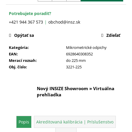
č
a
m
Potrebujete poradiť?
e
+421 944 367 573
obchod@insz.sk
Opýtať sa
Zdieľať
Kategória
:
Mikrometrické odpichy
EAN
:
6928640308352
Merací rozsah
:
do 225 mm
Obj. číslo
:
3221-225
Nový INSIZE Showroom » Virtuálna
prehliadka
Popis
Akreditovaná kalibrácia | Príslušenstvo