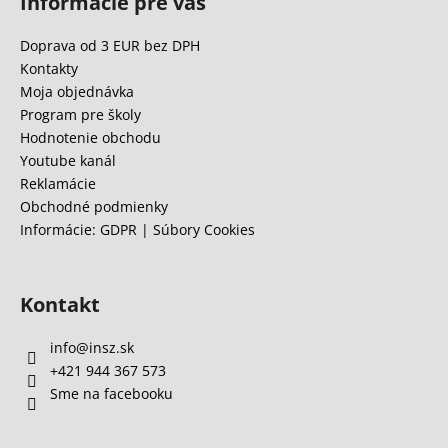
Informácie pre vás
p
ä
Doprava od 3 EUR bez DPH
t
Kontakty
i
Moja objednávka
e
Program pre školy
Hodnotenie obchodu
Youtube kanál
Reklamácie
Obchodné podmienky
Informácie: GDPR | Súbory Cookies
Kontakt
info
@
insz.sk
+421 944 367 573
Sme na facebooku