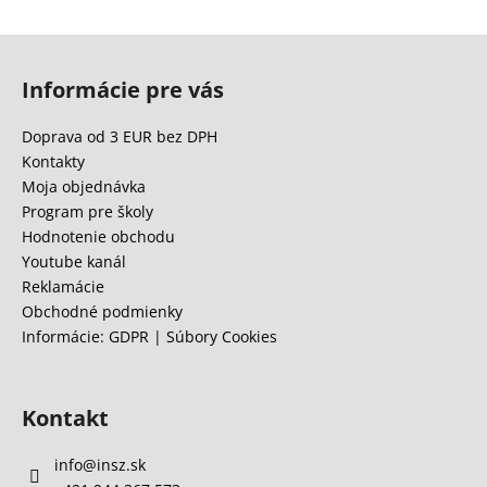
Z
á
Informácie pre vás
p
ä
Doprava od 3 EUR bez DPH
t
Kontakty
i
Moja objednávka
e
Program pre školy
Hodnotenie obchodu
Youtube kanál
Reklamácie
Obchodné podmienky
Informácie: GDPR | Súbory Cookies
Kontakt
info
@
insz.sk