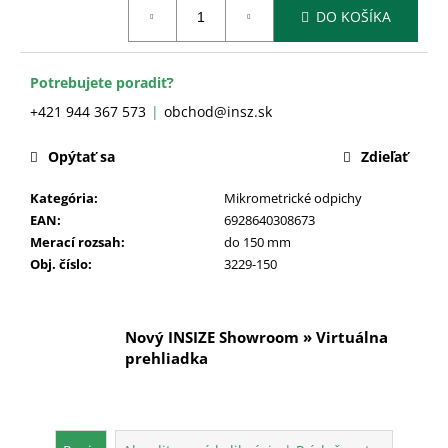
č
Jednotková
DO KOŠÍKA
cena:
a
m
e
Potrebujete poradiť?
+421 944 367 573
obchod@insz.sk
Opýtať sa
Zdieľať
Kategória
:
Mikrometrické odpichy
EAN
:
6928640308673
Merací rozsah
:
do 150 mm
Obj. číslo
:
3229-150
Nový INSIZE Showroom » Virtuálna
prehliadka