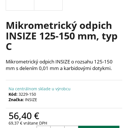
á
j
s
Mikrometrický odpich
ť
INSIZE 125-150 mm, typ
?
C
Mikrometrický odpich INSIZE o rozsahu 125-150
HĽADAŤ
mm s delením 0,01 mm a karbidovými dotykmi.
Na centrálnom sklade u výrobcu
O
Kód:
3229-150
d
Značka:
INSIZE
p
o
56,40 €
r
ú
69,37 € vrátane DPH