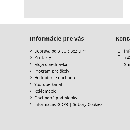
Z
á
Informácie pre vás
Kont
p
ä
Doprava od 3 EUR bez DPH
inf
t
Kontakty
+4
i
Moja objednávka
Sm
e
Program pre školy
Hodnotenie obchodu
Youtube kanál
Reklamácie
Obchodné podmienky
Informácie: GDPR | Súbory Cookies