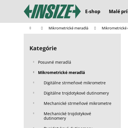
K
Prejsť
na
o
E-shop
Malé prí
obsah
Späť
Späť
š
do
do
í
Domov
Mikrometrické meradlá
Mikrometrické 
k
obchodu
obchodu
B
o
Kategórie
Preskočiť
č
kategórie
n
Posuvné meradlá
ý
p
Mikrometrické meradlá
a
Digitálne strmeňové mikrometre
n
Digitálne trojdotykové dutinomery
e
l
Mechanické strmeňové mikrometre
Mechanické trojdotykové
dutinomery