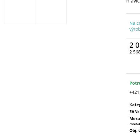
hlavi
Na c
výro
2 0
2 56
Jedn
cena
Potr
+421
Kate
EAN
:
Mera
rozs
Obj. 