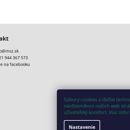
akt
o
@
insz.sk
21 944 367 573
e na facebooku
Súbory cookies a ďalšie tech
návštevníkom našich web strán
užívateľský komfort. Viac info
Nastavenie