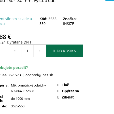
cou 150-180 mm. Výstup dát.
entrálnom sklade u
Kód:
3635-
Značka:
bcu
550
INSIZE
88 €
8,24 € vrátane DPH
otková
DO KOŠÍKA
:
ebujete poradiť?
 944 367 573
obchod@insz.sk
Tlač
gória
:
Mikrometrické odpichy
6928640372698
Opýtať sa
cí
Zdieľať
do 1000 mm
ah
:
číslo
:
3635-550