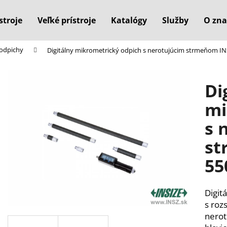
stroje
Veľké prístroje
Katalógy
Služby
O zna
odpichy
Digitálny mikrometrický odpich s nerotujúcim strmeňom I
Čo potrebujete nájsť?
Di
HĽADAŤ
mi
s 
Odporúčame
st
55
Digit
s roz
nerot