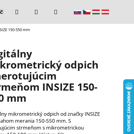
Hľadať
Prihlásenie
Nákupný
čke
Kontakty
NSIZE 150-550 mm
košík
gitálny
krometrický odpich
nerotujúcim
rmeňom INSIZE 150-
0 mm
álny mikrometrický odpich od značky INSIZE
sahom merania 150-550 mm. S
ujúcim strmeňom s mikrometrickou