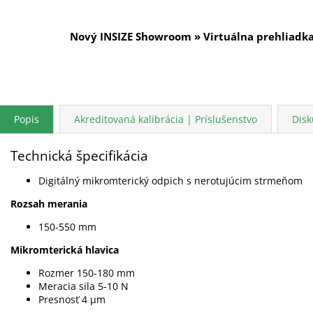
Nový INSIZE Showroom » Virtuálna prehliadk
Popis
Akreditovaná kalibrácia | Príslušenstvo
Disk
Technická špecifikácia
Digitálný mikromterický odpich s nerotujúcim strmeňom
Rozsah merania
150-550 mm
Mikromterická hlavica
Rozmer 150-180 mm
Meracia sila 5-10 N
Presnosť 4 µm