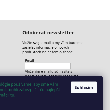
Odoberať newsletter
Vložte svoj e-mail a my Vám budeme
zasielať informácie o nových
produktoch na našom e-shope.
Email
Vložením e-mailu súhlasíte s
podmienkami ochrany osobných
údajov
nológie používame, aby sme Vám
Súhlasím
ok mohli zabezpečiť čo najlepší
PRIHLÁSIŤ SA
rmácií
tu
.