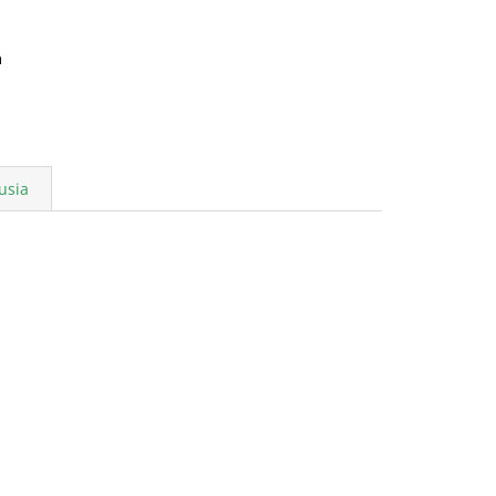
a
usia