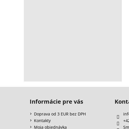
Z
á
Informácie pre vás
Kont
p
ä
Doprava od 3 EUR bez DPH
inf
t
Kontakty
+4
i
Moja objednávka
Sm