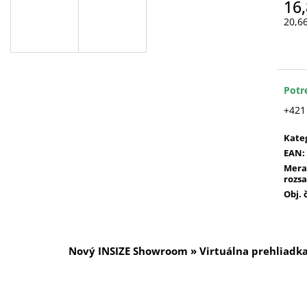
16,
20,6
Jedn
cena
Potr
+421
Kate
EAN
:
Mera
rozs
Obj. 
Nový INSIZE Showroom » Virtuálna prehliadk