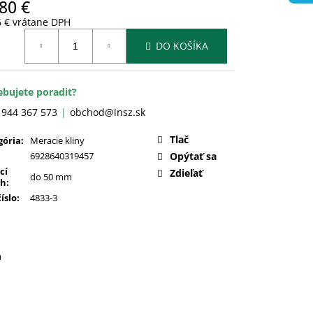
80 €
6 € vrátane DPH
otková
DO KOŠÍKA
:
ebujete poradiť?
 944 367 573
obchod@insz.sk
Tlač
gória
:
Meracie kliny
6928640319457
Opýtať sa
cí
Zdieľať
do 50 mm
ah
:
číslo
:
4833-3
a