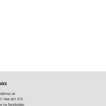
akt
o
@
insz.sk
21 944 367 573
e na facebooku