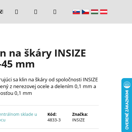
Hľadať
Prihlásenie
Nákupný
čke
Kontakty
košík
in na škáry INSIZE
-45 mm
rujúci sa klin na škáry od spoločnosti INSIZE
ený z nerezovej ocele a delením 0,1 mm a
nosťou 0,1 mm
entrálnom sklade u
Kód:
Značka:
bcu
4833-3
INSIZE