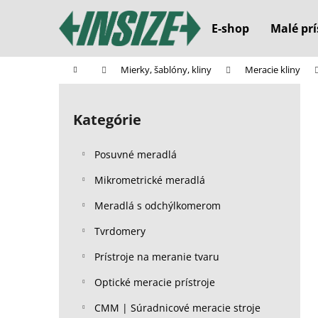
K
Prejsť
na
o
E-shop
Malé prí
obsah
Späť
Späť
š
do
do
í
Domov
Mierky, šablóny, kliny
Meracie kliny
k
obchodu
obchodu
B
o
Kategórie
Preskočiť
č
kategórie
n
Posuvné meradlá
ý
p
Mikrometrické meradlá
a
Meradlá s odchýlkomerom
n
Tvrdomery
e
l
Prístroje na meranie tvaru
Optické meracie prístroje
CMM | Súradnicové meracie stroje