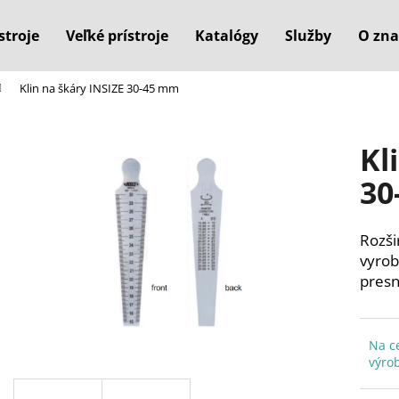
stroje
Veľké prístroje
Katalógy
Služby
O zna
Klin na škáry INSIZE 30-45 mm
Čo potrebujete nájsť?
Kl
HĽADAŤ
30
Rozši
Odporúčame
vyrob
pres
Na c
výro