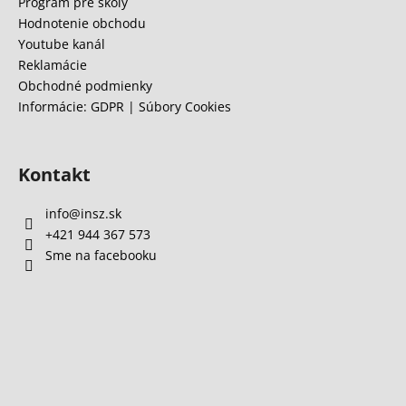
e
Program pre školy
á
Hodnotenie obchodu
j
Youtube kanál
s
Reklamácie
Obchodné podmienky
ť
Informácie: GDPR | Súbory Cookies
?
Kontakt
HĽADAŤ
info
@
insz.sk
+421 944 367 573
Sme na facebooku
O
d
p
o
r
ú