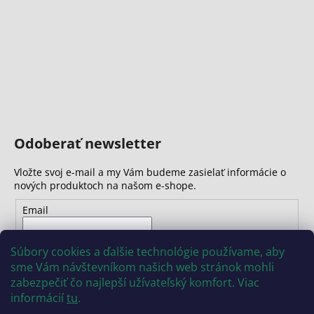
č
a
m
e
Odoberať newsletter
Vložte svoj e-mail a my Vám budeme zasielať informácie o
nových produktoch na našom e-shope.
Email
Vložením e-mailu súhlasíte s
podmienkami ochrany
Súbory cookies a ďalšie technológie používame, aby
osobných údajov
sme Vám návštevníkom našich web stránok mohli
zabezpečiť čo najlepší užívateľský komfort. Viac
PRIHLÁSIŤ SA
informácií
tu
.