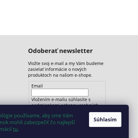
Odoberať newsletter
Vložte svoj e-mail a my Vám budeme
zasielať informácie o nových
produktoch na našom e-shope.
Email
Vložením e-mailu súhlasíte s
podmienkami ochrany osobných
údajov
nológie používame, aby sme Vám
Súhlasím
ok mohli zabezpečiť čo najlepší
PRIHLÁSIŤ SA
rmácií
tu
.