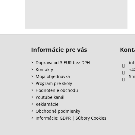
Z
á
Informácie pre vás
Kont
p
ä
Doprava od 3 EUR bez DPH
inf
t
Kontakty
+4
i
Moja objednávka
Sm
e
Program pre školy
Hodnotenie obchodu
Youtube kanál
Reklamácie
Obchodné podmienky
Informácie: GDPR | Súbory Cookies