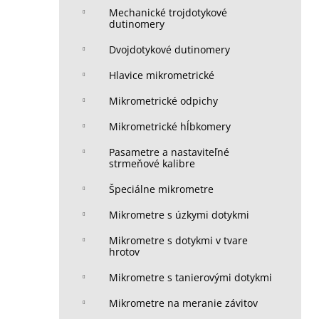
Mechanické trojdotykové
dutinomery
Dvojdotykové dutinomery
Hlavice mikrometrické
Mikrometrické odpichy
Mikrometrické hĺbkomery
Pasametre a nastaviteľné
strmeňové kalibre
Špeciálne mikrometre
Mikrometre s úzkymi dotykmi
Mikrometre s dotykmi v tvare
hrotov
Mikrometre s tanierovými dotykmi
Mikrometre na meranie závitov