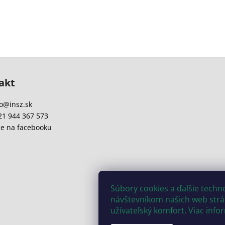
akt
o
@
insz.sk
21 944 367 573
e na facebooku
Súbory cookies a ďalšie tech
návštevníkom našich web strán
užívateľský komfort. Viac info