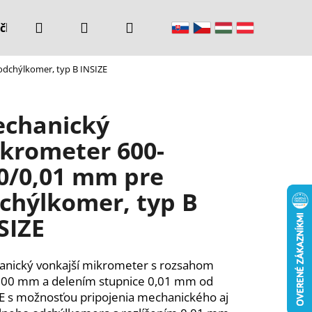
Hľadať
Prihlásenie
Nákupný
čke
Kontakty
dchýlkomer, typ B INSIZE
košík
chanický
krometer 600-
0/0,01 mm pre
chýlkomer, typ B
SIZE
nický vonkajší mikrometer s rozsahom
00 mm a delením stupnice 0,01 mm od
E s možnosťou pripojenia mechanického aj