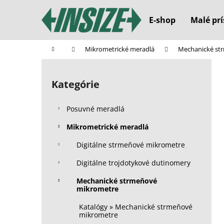
K
Prejsť
na
o
E-shop
Malé prí
obsah
Späť
Späť
š
do
do
í
Domov
Mikrometrické meradlá
Mechanické st
k
obchodu
obchodu
B
o
Kategórie
Preskočiť
č
kategórie
n
Posuvné meradlá
ý
p
Mikrometrické meradlá
a
Digitálne strmeňové mikrometre
n
Digitálne trojdotykové dutinomery
e
l
Mechanické strmeňové
mikrometre
Katalógy » Mechanické strmeňové
mikrometre