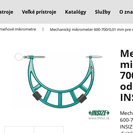
stroje
Veľké prístroje
Katalógy
Služby
O zna
rmeňové mikrometre
Mechanický mikrometer 600-700/0,01 mm pre o
Čo potrebujete nájsť?
Me
HĽADAŤ
mi
70
Odporúčame
od
IN
Mecha
600-7
INSIZ