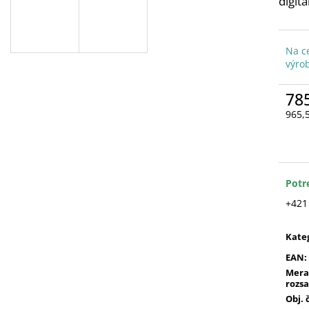
digit
Na c
výro
78
965,
Jedn
cena
Potr
+421
Kate
EAN
:
Mera
rozs
Obj. 