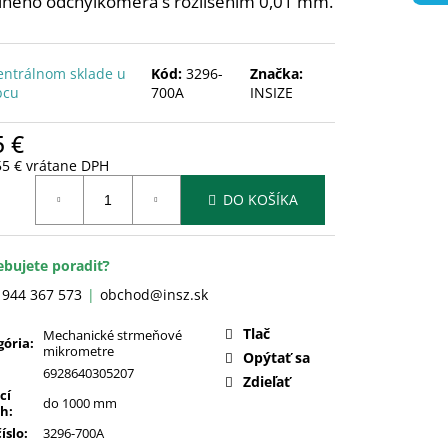
álneho odchýlkomera s rozlíšením 0,01 mm.
entrálnom sklade u
Kód:
3296-
Značka:
bcu
700A
INSIZE
5 €
55 € vrátane DPH
otková
DO KOŠÍKA
:
ebujete poradiť?
 944 367 573
obchod@insz.sk
Tlač
Mechanické strmeňové
gória
:
mikrometre
Opýtať sa
6928640305207
Zdieľať
cí
do 1000 mm
ah
:
číslo
:
3296-700A