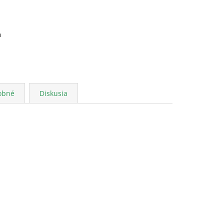
a
obné
Diskusia