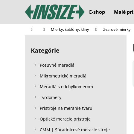
K
Prejsť
na
o
E-shop
Malé prí
obsah
Späť
Späť
š
do
do
í
Domov
Mierky, šablóny, kliny
Zvarové mierky
k
obchodu
obchodu
B
o
Kategórie
Preskočiť
č
kategórie
n
Posuvné meradlá
ý
p
Mikrometrické meradlá
a
Meradlá s odchýlkomerom
n
Tvrdomery
e
l
Prístroje na meranie tvaru
Optické meracie prístroje
CMM | Súradnicové meracie stroje