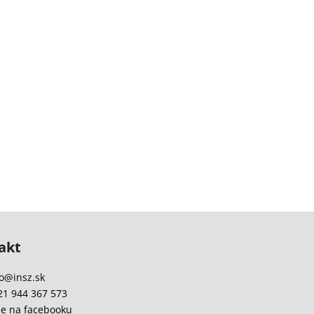
akt
o
@
insz.sk
21 944 367 573
e na facebooku