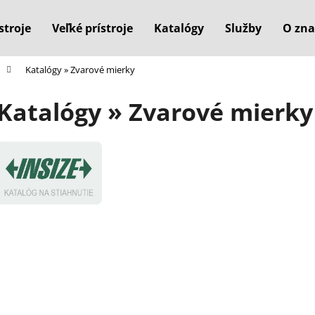
stroje
Veľké prístroje
Katalógy
Služby
O zna
Katalógy » Zvarové mierky
Čo potrebujete nájsť?
Katalógy » Zvarové mierky
HĽADAŤ
Odporúčame