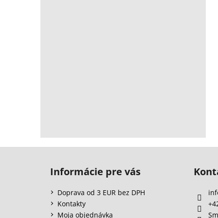
Z
á
Informácie pre vás
Kont
p
ä
Doprava od 3 EUR bez DPH
inf
t
Kontakty
+4
i
Moja objednávka
Sm