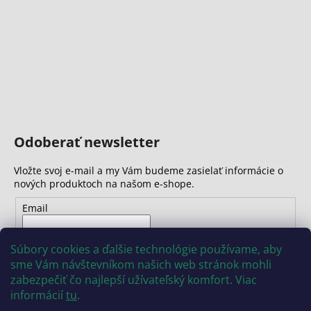
č
a
m
e
Odoberať newsletter
Vložte svoj e-mail a my Vám budeme zasielať informácie o
nových produktoch na našom e-shope.
Email
Vložením e-mailu súhlasíte s
podmienkami ochrany
Súbory cookies a ďalšie technológie používame, aby
osobných údajov
sme Vám návštevníkom našich web stránok mohli
zabezpečiť čo najlepší užívateľský komfort. Viac
PRIHLÁSIŤ SA
informácií
tu
.