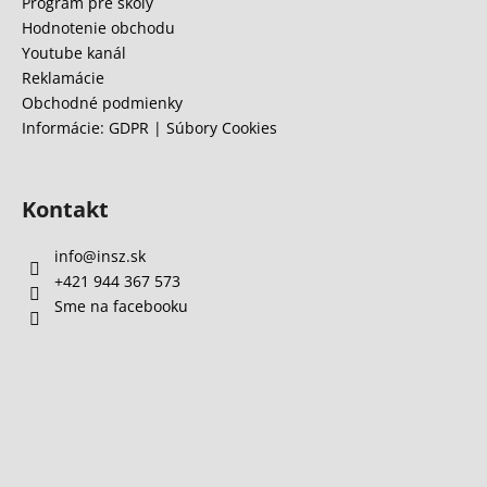
e
Program pre školy
á
Hodnotenie obchodu
j
Youtube kanál
s
Reklamácie
Obchodné podmienky
ť
Informácie: GDPR | Súbory Cookies
?
Kontakt
HĽADAŤ
info
@
insz.sk
+421 944 367 573
Sme na facebooku
O
d
p
o
r
ú