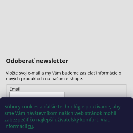
č
a
m
e
Odoberať newsletter
Vložte svoj e-mail a my Vám budeme zasielať informácie o
nových produktoch na našom e-shope.
Email
Vložením e-mailu súhlasíte s
podmienkami ochrany
Súbory cookies a ďalšie technológie používame, aby
osobných údajov
sme Vám návštevníkom našich web stránok mohli
zabezpečiť čo najlepší užívateľský komfort. Viac
PRIHLÁSIŤ SA
informácií
tu
.