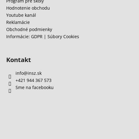
e
Program pre školy
á
Hodnotenie obchodu
j
Youtube kanál
s
Reklamácie
Obchodné podmienky
ť
Informácie: GDPR | Súbory Cookies
?
Kontakt
HĽADAŤ
info
@
insz.sk
+421 944 367 573
Sme na facebooku
O
d
p
o
r
ú