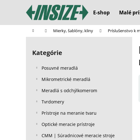
K
Prejsť
na
o
E-shop
Malé prí
obsah
Späť
Späť
š
do
do
í
Domov
Mierky, šablóny, kliny
Príslušenstvo k
k
obchodu
obchodu
B
o
Kategórie
Preskočiť
č
kategórie
n
Posuvné meradlá
ý
p
Mikrometrické meradlá
a
Meradlá s odchýlkomerom
n
Tvrdomery
e
l
Prístroje na meranie tvaru
Optické meracie prístroje
CMM | Súradnicové meracie stroje