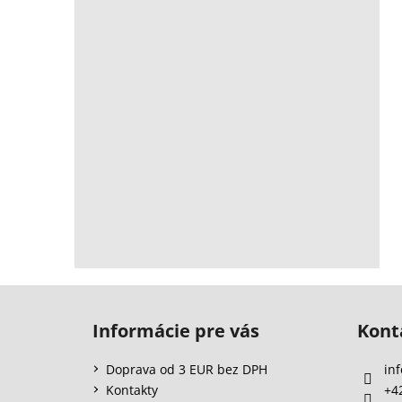
Z
á
Informácie pre vás
Kont
p
ä
Doprava od 3 EUR bez DPH
inf
t
Kontakty
+4