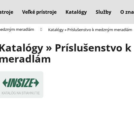
stroje
Veľké prístroje
Katalógy
Služby
O zna
 medzným meradlám
Katalógy » Príslušenstvo k medzným meradlám
Čo potrebujete nájsť?
Katalógy » Príslušenstvo
meradlám
HĽADAŤ
Odporúčame