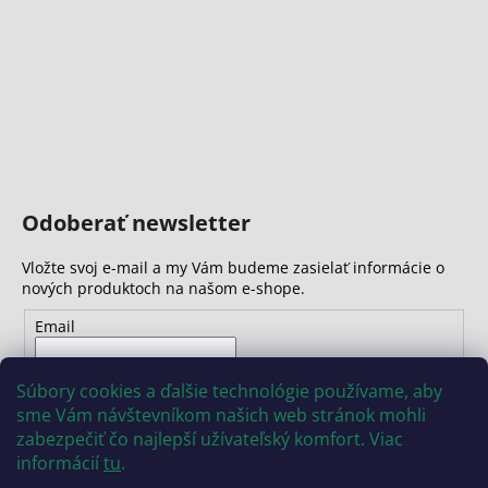
č
a
m
e
Odoberať newsletter
Vložte svoj e-mail a my Vám budeme zasielať informácie o
nových produktoch na našom e-shope.
Email
Vložením e-mailu súhlasíte s
podmienkami ochrany
Súbory cookies a ďalšie technológie používame, aby
osobných údajov
sme Vám návštevníkom našich web stránok mohli
zabezpečiť čo najlepší užívateľský komfort. Viac
PRIHLÁSIŤ SA
informácií
tu
.