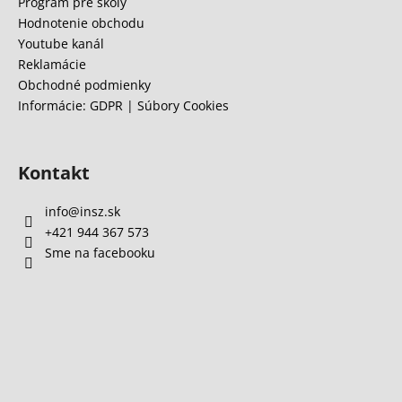
e
Program pre školy
á
Hodnotenie obchodu
j
Youtube kanál
s
Reklamácie
Obchodné podmienky
ť
Informácie: GDPR | Súbory Cookies
?
Kontakt
HĽADAŤ
info
@
insz.sk
+421 944 367 573
Sme na facebooku
O
d
p
o
r
ú