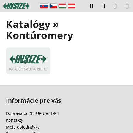
K
Prejsť
Prihláseni
Hľadať
Náku
M
na
o
obsah
Späť
Späť
košík
š
Katalógy »
í
Č
Kontúromery
k
o
p
o
t
r
e
b
Z
u
á
Informácie pre vás
j
p
e
ä
Doprava od 3 EUR bez DPH
t
t
Kontakty
e
i
Moja objednávka
n