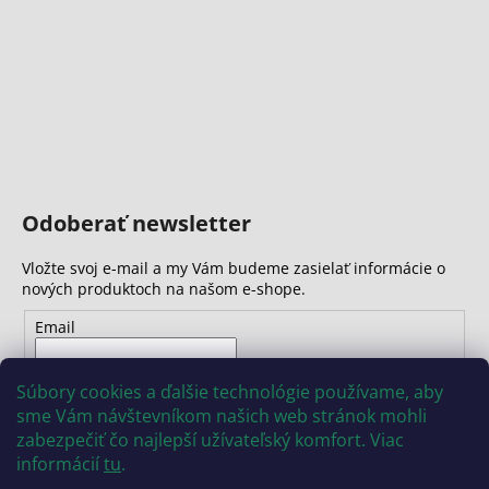
č
a
m
e
Odoberať newsletter
Vložte svoj e-mail a my Vám budeme zasielať informácie o
nových produktoch na našom e-shope.
Email
Vložením e-mailu súhlasíte s
podmienkami ochrany
Súbory cookies a ďalšie technológie používame, aby
osobných údajov
sme Vám návštevníkom našich web stránok mohli
zabezpečiť čo najlepší užívateľský komfort. Viac
PRIHLÁSIŤ SA
informácií
tu
.