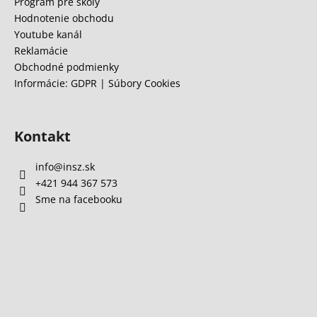
e
Program pre školy
á
Hodnotenie obchodu
j
Youtube kanál
s
Reklamácie
Obchodné podmienky
ť
Informácie: GDPR | Súbory Cookies
?
Kontakt
HĽADAŤ
info
@
insz.sk
+421 944 367 573
Sme na facebooku
O
d
p
o
r
ú