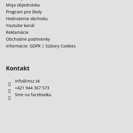
i
Moja objednávka
á
e
Program pre školy
j
Hodnotenie obchodu
s
Youtube kanál
ť
Reklamácie
?
Obchodné podmienky
Informácie: GDPR | Súbory Cookies
Kontakt
HĽADAŤ
info
@
insz.sk
+421 944 367 573
O
Sme na facebooku
d
p
o
r
ú