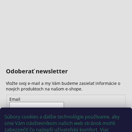
č
a
m
e
Odoberať newsletter
Vložte svoj e-mail a my Vám budeme zasielať informácie o
nových produktoch na našom e-shope.
Email
Vložením e-mailu súhlasíte s
podmienkami ochrany
Súbory cookies a ďalšie technológie používame, aby
osobných údajov
sme Vám návštevníkom našich web stránok mohli
zabezpečiť čo najlepší užívateľský komfort. Viac
PRIHLÁSIŤ SA