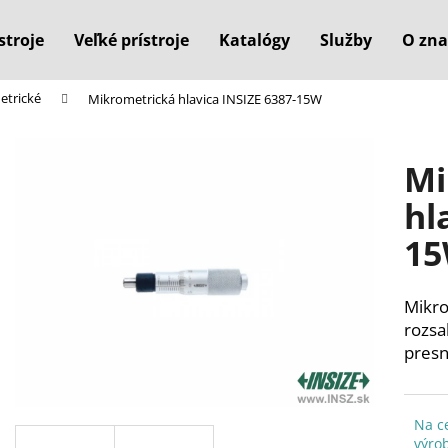
stroje
Veľké prístroje
Katalógy
Služby
O zna
etrické
Mikrometrická hlavica INSIZE 6387-15W
Čo potrebujete nájsť?
Mi
HĽADAŤ
hl
1
Odporúčame
Mikro
rozs
pres
Na c
výro