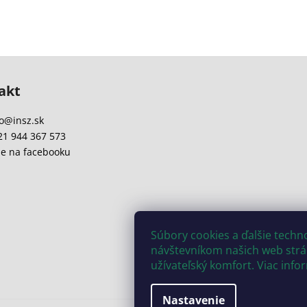
akt
o
@
insz.sk
21 944 367 573
e na facebooku
Súbory cookies a ďalšie tech
návštevníkom našich web strán
užívateľský komfort. Viac info
Nastavenie