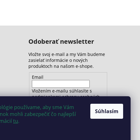
Odoberať newsletter
Vložte svoj e-mail a my Vám budeme
zasielať informácie o nových
produktoch na našom e-shope.
Email
Vložením e-mailu súhlasíte s
podmienkami ochrany osobných
údajov
nológie používame, aby sme Vám
Súhlasím
ok mohli zabezpečiť čo najlepší
PRIHLÁSIŤ SA
rmácií
tu
.