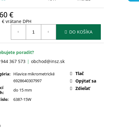
60 €
1 € vrátane DPH
otková
DO KOŠÍKA
:
ebujete poradiť?
 944 367 573
obchod@insz.sk
Tlač
gória
:
Hlavice mikrometrické
6928640307997
Opýtať sa
cí
Zdieľať
do 15 mm
ah
:
číslo
:
6387-15W
a