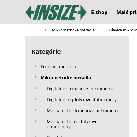
K
Prejsť
na
o
E-shop
Malé prí
obsah
Späť
Späť
š
do
do
í
Domov
Mikrometrické meradlá
Hlavice mikrom
k
obchodu
obchodu
B
o
Kategórie
Preskočiť
č
kategórie
n
Posuvné meradlá
ý
p
Mikrometrické meradlá
a
Digitálne strmeňové mikrometre
n
Digitálne trojdotykové dutinomery
e
l
Mechanické strmeňové mikrometre
Mechanické trojdotykové
dutinomery