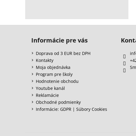
Z
á
Informácie pre vás
Kont
p
ä
Doprava od 3 EUR bez DPH
inf
t
Kontakty
+4
i
Moja objednávka
Sm
e
Program pre školy
Hodnotenie obchodu
Youtube kanál
Reklamácie
Obchodné podmienky
Informácie: GDPR | Súbory Cookies