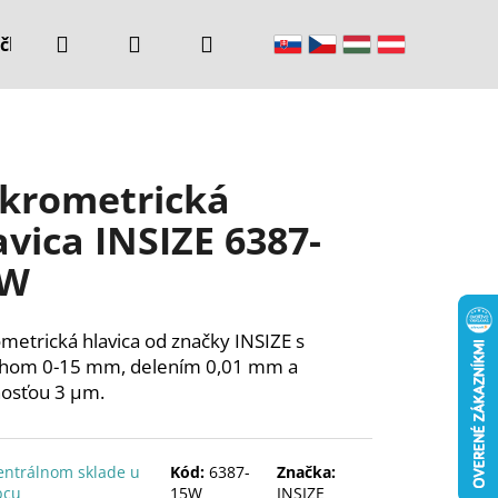
Hľadať
Prihlásenie
Nákupný
čke
Kontakty
košík
krometrická
avica INSIZE 6387-
5W
metrická hlavica od značky INSIZE s
ahom 0-15 mm, delením 0,01 mm a
nosťou 3 µm.
entrálnom sklade u
Kód:
6387-
Značka:
bcu
15W
INSIZE