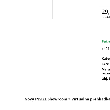
29,
36,4
Jedn
cena
Potr
+421
Kate
EAN
:
Mera
rozs
Obj. 
Nový INSIZE Showroom » Virtuálna prehliadk