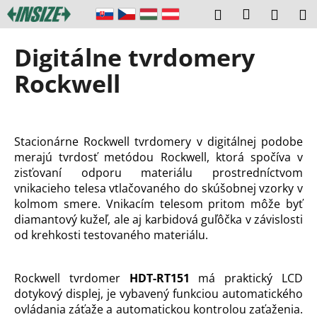
K
Prejsť
Prihláseni
Hľadať
Náku
M
na
o
obsah
Späť
Späť
košík
š
Digitálne tvrdomery
í
Č
Rockwell
k
o
p
o
Stacionárne Rockwell tvrdomery v digitálnej podobe
t
merajú tvrdosť metódou Rockwell, ktorá spočíva v
r
zisťovaní odporu materiálu prostredníctvom
e
vnikacieho telesa vtlačovaného do skúšobnej vzorky v
b
kolmom smere. Vnikacím telesom pritom môže byť
diamantový kužeľ, ale aj karbidová guľôčka v závislosti
u
od krehkosti testovaného materiálu.
j
e
t
Rockwell tvrdomer
HDT-RT151
má praktický LCD
dotykový displej, je vybavený funkciou automatického
e
ovládania záťaže a automatickou kontrolou zaťaženia.
n