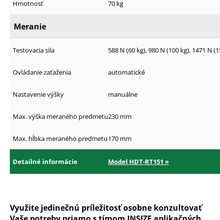
č
Hmotnosť
70 kg
a
m
Meranie
e
Testovacia sila
588 N (60 kg), 980 N (100 kg), 1471 N 
Ovládanie zaťaženia
automatické
Nastavenie výšky
manuálne
Max. výška meraného predmetu
230 mm
Max. hĺbka meraného predmetu
170 mm
Detailné informácie
Model HDT-RT151 »
Využite jedinečnú príležitosť osobne konzultovať
Vaše potreby priamo s tímom INSIZE aplikačných