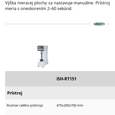
Výška meracej plochy sa nastavuje manuálne. Prístroj
á
meria s oneskorením 2–60 sekúnd.
j
s
ť
?
HĽADAŤ
ISH-RT151
O
d
p
Prístroj
o
r
Rozmer celého prístroja
475x200x700 mm
ú