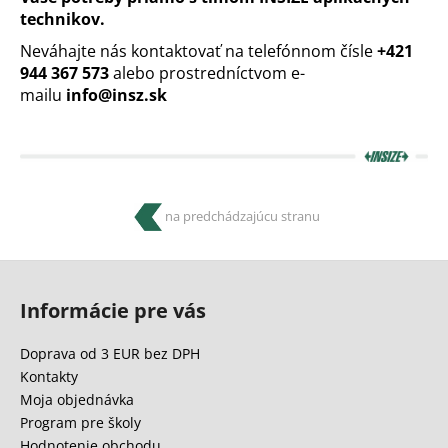
technikov.
Neváhajte nás kontaktovať na telefónnom čísle
+421
944 367 573
alebo prostredníctvom e-
mailu
info@insz.sk
na predchádzajúcu stranu
Z
á
Informácie pre vás
p
ä
Doprava od 3 EUR bez DPH
t
Kontakty
i
Moja objednávka
e
Program pre školy
Hodnotenie obchodu