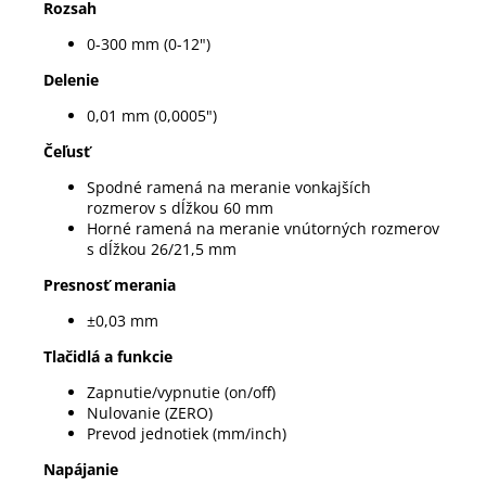
Rozsah
0-300 mm (0-12")
Delenie
0,01 mm (0,0005")
Čeľusť
Spodné ramená na meranie vonkajších
rozmerov s dĺžkou 60 mm
Horné ramená na meranie vnútorných rozmerov
s dĺžkou 26/21,5 mm
Presnosť merania
±0,03 mm
Tlačidlá a funkcie
Zapnutie/vypnutie (on/off)
Nulovanie (ZERO)
Prevod jednotiek (mm/inch)
Napájanie