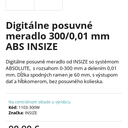
á
j
s
Digitálne posuvné
ť
meradlo 300/0,01 mm
?
ABS INSIZE
Digitálne posuvné meradlo od INSIZE so systémom
HĽADAŤ
ABSOLUTE,
s rozsahom 0-300 mm a delením 0,01
mm. Dĺžka spodných ramen je 60 mm, s výstupom
dať a hĺbkomerom, b
ez posuvného kolieska.
O
d
Na centrálnom sklade u výrobcu
p
Kód:
1103-300W
o
Značka:
INSIZE
r
ú