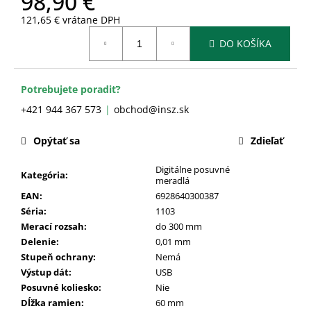
98,90 €
č
a
121,65 € vrátane DPH
m
Jednotková
DO KOŠÍKA
cena:
e
Potrebujete poradiť?
+421 944 367 573
obchod@insz.sk
Opýtať sa
Zdieľať
Digitálne posuvné
Kategória
:
meradlá
EAN
:
6928640300387
Séria
:
1103
Merací rozsah
:
do 300 mm
Delenie
:
0,01 mm
Stupeň ochrany
:
Nemá
Výstup dát
:
USB
Posuvné koliesko
:
Nie
Dĺžka ramien
:
60 mm