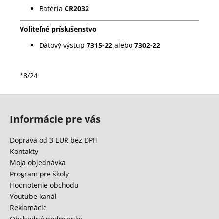
Batéria
CR2032
Voliteľné príslušenstvo
Dátový výstup
7315-22
alebo
7302-22
*8/24
Z
á
Informácie pre vás
p
ä
Doprava od 3 EUR bez DPH
t
Kontakty
i
Moja objednávka
e
Program pre školy
Hodnotenie obchodu
Youtube kanál
Reklamácie
Obchodné podmienky