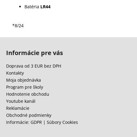
Batéria
LR44
*8/24
Z
á
Informácie pre vás
p
ä
Doprava od 3 EUR bez DPH
t
Kontakty
i
Moja objednávka
e
Program pre školy
Hodnotenie obchodu
Youtube kanál
Reklamácie
Obchodné podmienky
Informácie: GDPR | Súbory Cookies