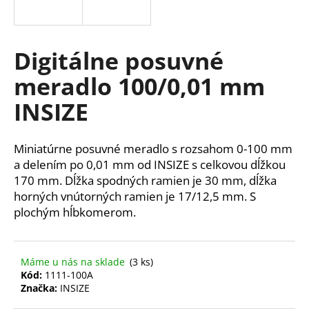
á
j
s
Digitálne posuvné
ť
meradlo 100/0,01 mm
?
INSIZE
Miniatúrne posuvné meradlo s rozsahom 0-100 mm
HĽADAŤ
a delením po 0,01 mm od INSIZE s celkovou dĺžkou
170 mm. Dĺžka spodných ramien je 30 mm, dĺžka
horných vnútorných ramien je 17/12,5 mm. S
plochým hĺbkomerom.
O
d
p
Máme u nás na sklade
(3 ks)
o
Kód:
1111-100A
r
Značka:
INSIZE
ú