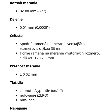
Rozsah merania
0-100 mm (0-4")
Delenie
0,01 mm (0,0005")
Čeľuste
Spodné ramená na meranie vonkajších
rozmerov s dĺžkou 30 mm
Horné ramená na meranie vnútorných rozmerov
s dĺžkou 17/12,5 mm
Presnosť merania
± 0,02 mm
Tlačidlá
zapnutie/vypnutie (on/off)
nulovanie (ZERO)
mm/inch
Napájanie