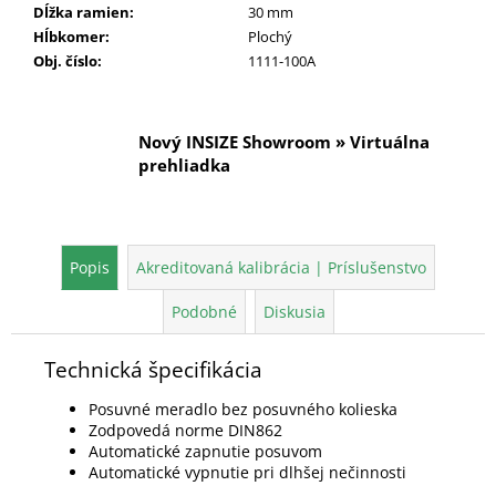
Dĺžka ramien
:
30 mm
Hĺbkomer
:
Plochý
Obj. číslo
:
1111-100A
Nový INSIZE Showroom » Virtuálna
prehliadka
Popis
Akreditovaná kalibrácia | Príslušenstvo
Podobné
Diskusia
Technická špecifikácia
Posuvné meradlo bez posuvného kolieska
Zodpovedá norme DIN862
Automatické zapnutie posuvom
Automatické vypnutie pri dlhšej nečinnosti