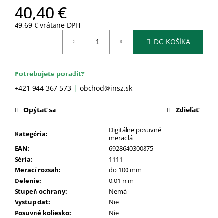
č
40,40 €
a
m
49,69 € vrátane DPH
e
Jednotková
DO KOŠÍKA
cena:
Potrebujete poradiť?
+421 944 367 573
obchod@insz.sk
Opýtať sa
Zdieľať
Digitálne posuvné
Kategória
:
meradlá
EAN
:
6928640300875
Séria
:
1111
Merací rozsah
:
do 100 mm
Delenie
:
0,01 mm
Stupeň ochrany
:
Nemá
Výstup dát
:
Nie
Posuvné koliesko
:
Nie