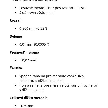
Posuvné meradlo bez posuvného kolieska
S dátovým výstupom
Rozsah
0-800 mm (0-32")
Delenie
0,01 mm (0,0005 ")
Presnosť merania
± 0,07 mm
Čeľuste
Spodná ramená pre meranie vonkajších
rozmerov s dĺžkou 150 mm
Horná ramená pre meranie vonkajších rozmerov
s dĺžkou 67 mm
Celková dĺžka meradla
1025 mm