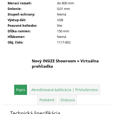
Merací rozsah
:
do 800 mm
Delenie
:
0,01 mm
Stupeň ochrany
:
Nemá
Výstup dát
:
USB
Posuvné koliesko
:
Nie
Dĺžka ramien
:
150 mm
Hĺbkomer
:
Nemá
Obj. číslo
:
1117-802
Nový INSIZE Showroom » Virtuálna
prehliadka
Popis
Akreditovaná kalibrácia | Príslušenstvo
Podobné
Diskusia
Technická špecifikácia