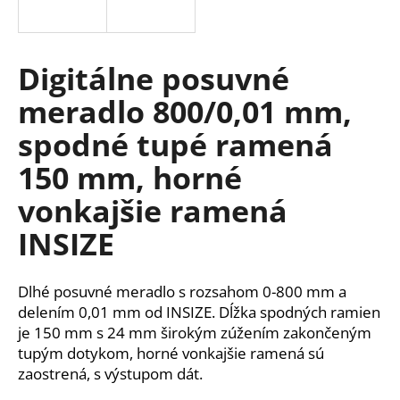
á
j
s
Digitálne posuvné
ť
meradlo 800/0,01 mm,
?
spodné tupé ramená
150 mm, horné
vonkajšie ramená
HĽADAŤ
INSIZE
O
Dlhé posuvné meradlo s rozsahom 0-800 mm a
d
delením 0,01 mm od INSIZE. Dĺžka spodných ramien
p
je 150 mm s 24 mm širokým zúžením zakončeným
o
tupým dotykom, horné vonkajšie ramená sú
r
zaostrená, s výstupom dát.
ú