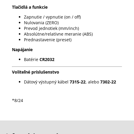
Tlačidlá a funkcie
Zapnutie / vypnutie (on / off)
Nulovania (ZERO)
Prevod jednotiek (mm/inch)
Absolútne/relatívne meranie (ABS)
Prednastavenie (preset)
Napájanie
Batérie
CR2032
Voliteľné príslušenstvo
Dátový výstupný kábel
7315-22
, alebo
7302-22
*8/24
Z
á