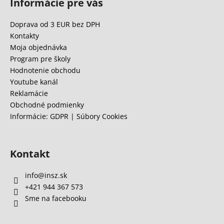
Informácie pre vás
p
ä
Doprava od 3 EUR bez DPH
t
Kontakty
i
Moja objednávka
e
Program pre školy
Hodnotenie obchodu
Youtube kanál
Reklamácie
Obchodné podmienky
Informácie: GDPR | Súbory Cookies
Kontakt
info
@
insz.sk
+421 944 367 573
Sme na facebooku