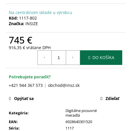
č
a
Na centrálnom sklade u výrobcu
m
Kód:
1117-802
e
Značka:
INSIZE
745 €
916,35 € vrátane DPH
Jednotková
DO KOŠÍKA
cena:
Potrebujete poradiť?
+421 944 367 573
obchod@insz.sk
Opýtať sa
Zdieľať
Digitálne posuvné
Kategória
:
meradlá
EAN
:
6928640301520
Séria
:
1117