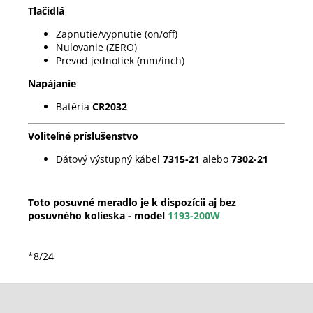
Tlačidlá
Zapnutie/vypnutie (on/off)
Nulovanie (ZERO)
Prevod jednotiek (mm/inch)
Napájanie
Batéria
CR2032
Voliteľné príslušenstvo
Dátový výstupný kábel
7315-21
alebo
7302-21
Toto posuvné meradlo je k dispozícii aj bez
posuvného kolieska - model
1193-200W
*8/24
Z
á