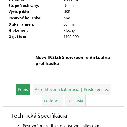
Stupeň ochrany
:
Nemá
Výstup dát
:
USB
Posuvné koliesko
:
Áno
Dĺžka ramien
:
50 mm
Hĺbkomer
:
Plochý
Obj. číslo
:
1193-200
Nový INSIZE Showroom » Virtuálna
prehliadka
Popis
Akreditovaná kalibrácia | Príslušenstvo
Podobné
Diskusia
Technická špecifikácia
Posuvné meradlo s posuvným kolieskom