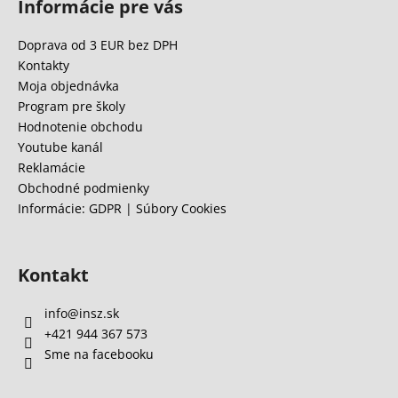
Informácie pre vás
p
ä
Doprava od 3 EUR bez DPH
t
Kontakty
i
Moja objednávka
e
Program pre školy
Hodnotenie obchodu
Youtube kanál
Reklamácie
Obchodné podmienky
Informácie: GDPR | Súbory Cookies
Kontakt
info
@
insz.sk
+421 944 367 573
Sme na facebooku