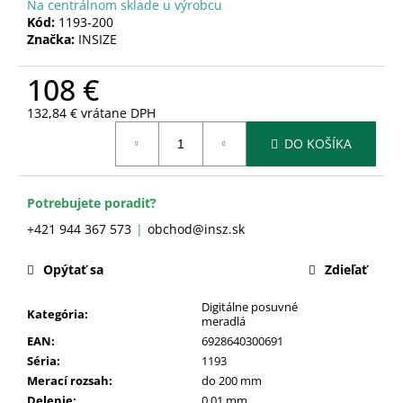
č
Na centrálnom sklade u výrobcu
a
Kód:
1193-200
Značka:
INSIZE
m
e
108 €
132,84 € vrátane DPH
Jednotková
DO KOŠÍKA
cena:
Potrebujete poradiť?
+421 944 367 573
obchod@insz.sk
Opýtať sa
Zdieľať
Digitálne posuvné
Kategória
:
meradlá
EAN
:
6928640300691
Séria
:
1193
Merací rozsah
:
do 200 mm
Delenie
:
0,01 mm