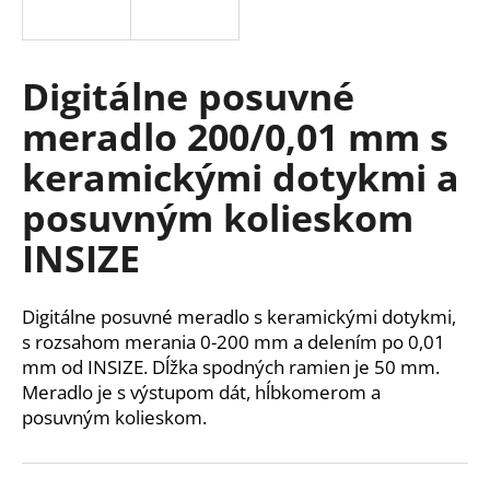
á
j
s
Digitálne posuvné
ť
meradlo 200/0,01 mm s
?
keramickými dotykmi a
posuvným kolieskom
INSIZE
HĽADAŤ
Digitálne posuvné meradlo s keramickými dotykmi,
s rozsahom merania 0-200 mm a delením po 0,01
O
mm od INSIZE. Dĺžka spodných ramien je 50 mm.
d
Meradlo je s výstupom dát, hĺbkomerom a
p
posuvným kolieskom.
o
r
ú