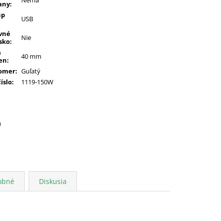
any
:
up
USB
vné
Nie
sko
:
a
40 mm
en
:
omer
:
Guľatý
číslo
:
1119-150W
a
obné
Diskusia