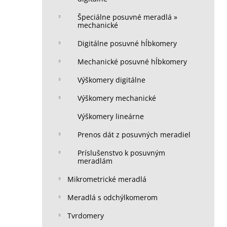
Špeciálne posuvné meradlá »
mechanické
Digitálne posuvné hĺbkomery
Mechanické posuvné hĺbkomery
Výškomery digitálne
Výškomery mechanické
Výškomery lineárne
Prenos dát z posuvných meradiel
Príslušenstvo k posuvným
meradlám
Mikrometrické meradlá
Meradlá s odchýlkomerom
Tvrdomery