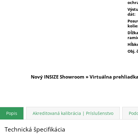
ochr
Výst
dát
:
Posu
kolie
Dĺžk
rami
Hĺbk
Obj. 
Nový INSIZE Showroom » Virtuálna prehliadk
Popis
Akreditovaná kalibrácia | Príslušenstvo
Pod
Technická špecifikácia