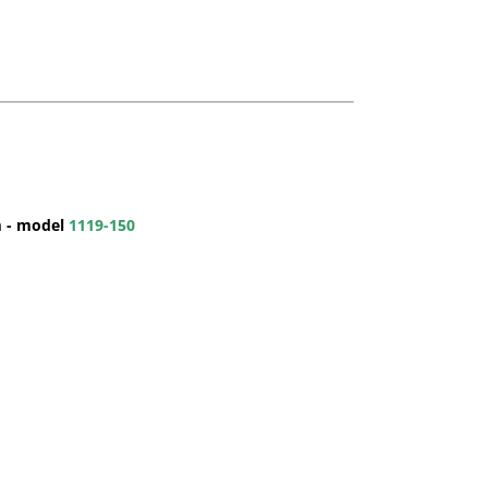
m - model
1119-150