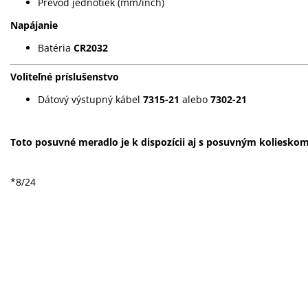
Prevod jednotiek (mm/inch)
Napájanie
Batéria
CR2032
Voliteľné príslušenstvo
Dátový výstupný kábel
7315-21
alebo
7302-21
Toto posuvné meradlo je k dispozícii aj s posuvným koliesko
*8/24