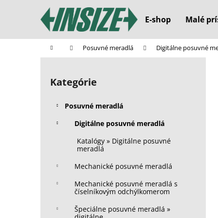
K
Prejsť
na
o
E-shop
Malé prí
obsah
Späť
Späť
š
do
do
í
Domov
Posuvné meradlá
Digitálne posuvné m
k
obchodu
obchodu
B
o
Kategórie
Preskočiť
č
kategórie
n
Posuvné meradlá
ý
p
Digitálne posuvné meradlá
a
Katalógy » Digitálne posuvné
n
meradlá
e
Mechanické posuvné meradlá
l
Mechanické posuvné meradlá s
číselníkovým odchýlkomerom
Špeciálne posuvné meradlá »
digitálne