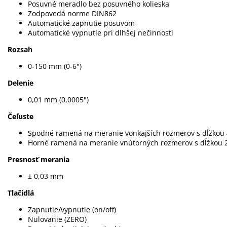
Posuvné meradlo bez posuvného kolieska
Zodpovedá norme DIN862
Automatické zapnutie posuvom
Automatické vypnutie pri dlhšej nečinnosti
Rozsah
0-150 mm (0-6")
Delenie
0,01 mm (0,0005")
Čeľuste
Spodné ramená na meranie vonkajších rozmerov s dĺžko
Horné ramená na meranie vnútorných rozmerov s dĺžkou
Presnosť merania
± 0,03 mm
Tlačidlá
Zapnutie/vypnutie (on/off)
Nulovanie (ZERO)