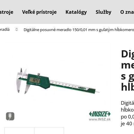
stroje
Veľké prístroje
Katalógy
Služby
O zna
eradlá
Digitálne posuvné meradlo 150/0,01 mm s guľatým hĺbkomer
Čo potrebujete nájsť?
Di
HĽADAŤ
me
s 
Odporúčame
hĺ
Digit
hĺbk
po 0,
je 40