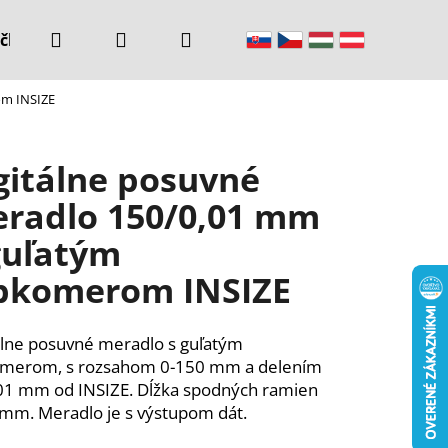
Hľadať
Prihlásenie
Nákupný
čke
Kontakty
om INSIZE
košík
gitálne posuvné
radlo 150/0,01 mm
guľatým
bkomerom INSIZE
álne posuvné meradlo s guľatým
omerom, s rozsahom 0-150 mm a delením
01 mm od INSIZE. Dĺžka spodných ramien
 mm. Meradlo je s výstupom dát.