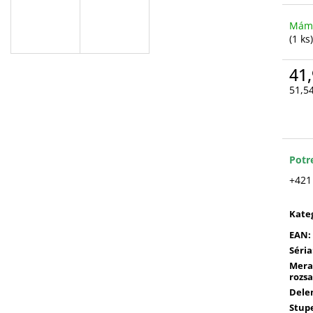
Máme
(1 ks)
41,
51,5
Jedn
cena
Potr
+421
Kate
EAN
:
Séria
Mera
rozs
Dele
Stup