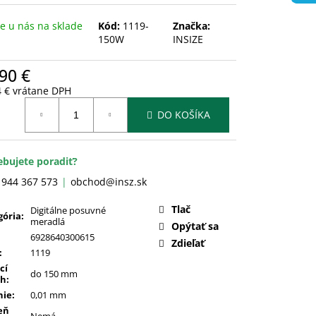
 u nás na sklade
Kód:
1119-
Značka:
150W
INSIZE
90 €
4 € vrátane DPH
otková
DO KOŠÍKA
:
ebujete poradiť?
 944 367 573
obchod@insz.sk
Tlač
Digitálne posuvné
gória
:
meradlá
Opýtať sa
6928640300615
Zdieľať
:
1119
cí
do 150 mm
ah
:
nie
:
0,01 mm
eň
Nemá