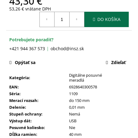
43,30 €
č
a
53,26 € vrátane DPH
m
Jednotková
DO KOŠÍKA
cena:
e
Potrebujete poradiť?
+421 944 367 573
obchod@insz.sk
Opýtať sa
Zdieľať
Digitálne posuvné
Kategória
:
meradlá
EAN
:
6928640300578
Séria
:
1109
Merací rozsah
:
do 150 mm
Delenie
:
0,01 mm
Stupeň ochrany
:
Nemá
Výstup dát
:
USB
Posuvné koliesko
:
Nie
Dĺžka ramien
:
40 mm