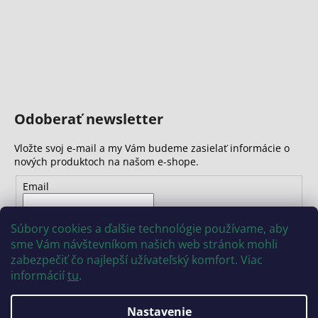
Odoberať newsletter
Vložte svoj e-mail a my Vám budeme zasielať informácie o
nových produktoch na našom e-shope.
Email
Vložením e-mailu súhlasíte s
podmienkami ochrany
Súbory cookies a ďalšie technológie používame, aby
osobných údajov
sme Vám návštevníkom našich web stránok mohli
zabezpečiť čo najlepší užívateľský komfort. Viac
PRIHLÁSIŤ SA
informácií
tu
.
Nastavenie