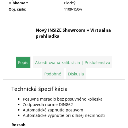
Hĺbkomer
:
Plochý
Obj. číslo
:
1109-150w
Nový INSIZE Showroom » Virtuálna
prehliadka
Popis
Akreditovaná kalibrácia | Príslušenstvo
Podobné
Diskusia
Technická špecifikácia
Posuvné meradlo bez posuvného kolieska
Zodpovedá norme DIN862
Automatické zapnutie posuvom
Automatické vypnutie pri dlhšej nečinnosti
Rozsah