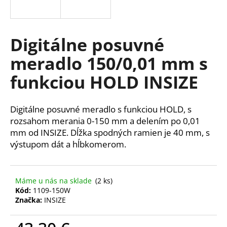
á
j
s
Digitálne posuvné
ť
meradlo 150/0,01 mm s
?
funkciou HOLD INSIZE
Digitálne posuvné meradlo s funkciou HOLD, s
HĽADAŤ
rozsahom merania 0-150 mm a delením po 0,01
mm od INSIZE. Dĺžka spodných ramien je 40 mm, s
výstupom dát a hĺbkomerom.
O
d
Máme u nás na sklade
(2 ks)
p
Kód:
1109-150W
o
Značka:
INSIZE
r
ú