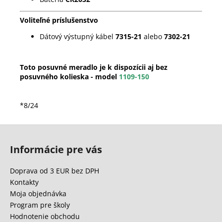
Voliteľné príslušenstvo
Dátový výstupný kábel
7315-21
alebo
7302-21
Toto posuvné meradlo je k dispozícii aj bez
posuvného kolieska - model
1109-150
*8/24
Z
á
Informácie pre vás
p
ä
Doprava od 3 EUR bez DPH
t
Kontakty
i
Moja objednávka
e
Program pre školy
Hodnotenie obchodu