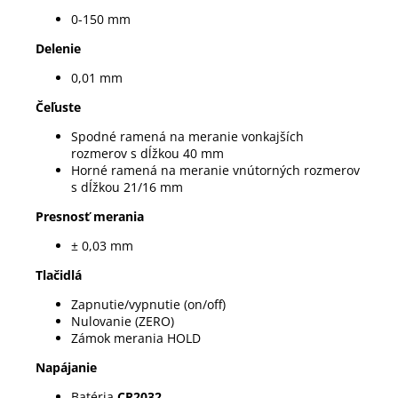
0-150 mm
Delenie
0,01 mm
Čeľuste
Spodné ramená na meranie vonkajších
rozmerov s dĺžkou 40 mm
Horné ramená na meranie vnútorných rozmerov
s dĺžkou 21/16 mm
Presnosť merania
± 0,03 mm
Tlačidlá
Zapnutie/vypnutie (on/off)
Nulovanie (ZERO)
Zámok merania HOLD
Napájanie
Batéria
CR2032