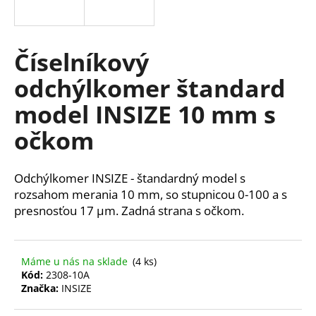
á
j
s
Číselníkový
ť
odchýlkomer štandard
?
model INSIZE 10 mm s
očkom
HĽADAŤ
Odchýlkomer INSIZE - štandardný model s
rozsahom merania 10 mm, so stupnicou 0-100 a s
presnosťou 17 µm. Zadná strana s očkom.
O
d
p
Máme u nás na sklade
(4 ks)
o
Kód:
2308-10A
r
Značka:
INSIZE
ú