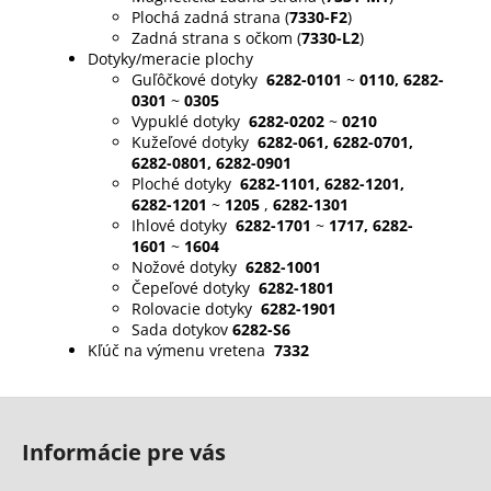
Plochá zadná strana (
7330-F2
)
Zadná strana s očkom (
7330-L2
)
Dotyky/meracie plochy
Guľôčkové dotyky
6282-0101
~
0110, 6282-
0301
~
0305
Vypuklé dotyky
6282-0202
~
0210
Kužeľové dotyky
6282-061, 6282-0701,
6282-0801, 6282-0901
Ploché dotyky
6282-1101, 6282-1201,
6282-1201
~
1205
,
6282-1301
Ihlové dotyky
6282-1701
~
1717, 6282-
1601
~
1604
Nožové dotyky
6282-1001
Čepeľové dotyky
6282-1801
Rolovacie dotyky
6282-1901
Sada dotykov
6282-S6
Kľúč na výmenu vretena
7332
Z
á
Informácie pre vás
p