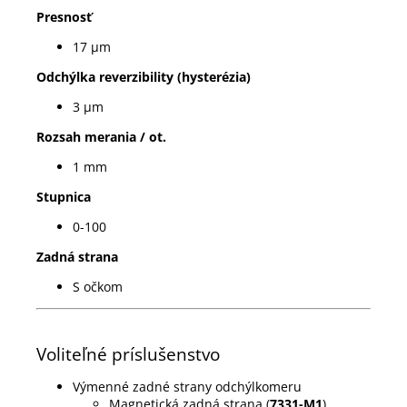
Presnosť
17 µm
Odchýlka reverzibility (hysterézia)
3 µm
Rozsah merania / ot.
1 mm
Stupnica
0-100
Zadná strana
S očkom
Voliteľné príslušenstvo
Výmenné zadné strany odchýlkomeru
Magnetická zadná strana (
7331-M1
)