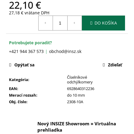
č
22,10 €
a
27,18 € vrátane DPH
m
Jednotková
e
DO KOŠÍKA
cena:
Potrebujete poradiť?
+421 944 367 573
obchod@insz.sk
Opýtať sa
Zdieľať
Číselníkové
Kategória
:
odchýlkomery
EAN
:
6928640312236
Merací rozsah
:
do 10 mm
Obj. číslo
:
2308-10A
Nový INSIZE Showroom » Virtuálna
prehliadka