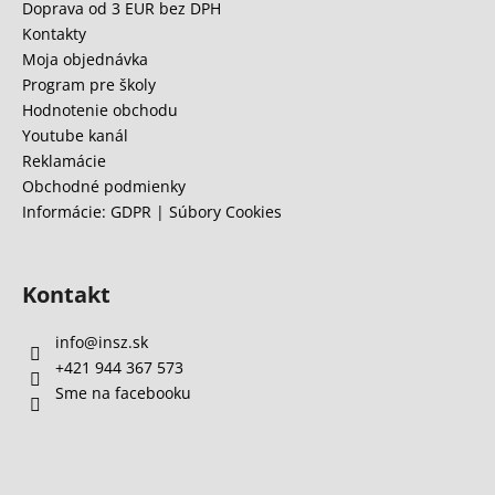
ä
Doprava od 3 EUR bez DPH
t
Kontakty
i
Moja objednávka
e
Program pre školy
Hodnotenie obchodu
Youtube kanál
Reklamácie
Obchodné podmienky
Informácie: GDPR | Súbory Cookies
Kontakt
info
@
insz.sk
+421 944 367 573
Sme na facebooku