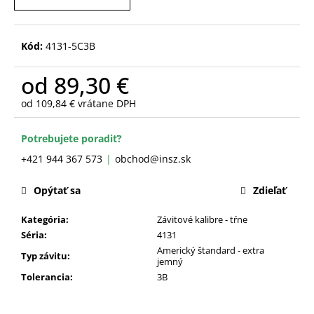
č
a
m
Kód:
4131-5C3B
e
od
89,30 €
od
109,84 €
vrátane DPH
Jednotková
cena:
Potrebujete poradiť?
+421 944 367 573
obchod@insz.sk
Opýtať sa
Zdieľať
Kategória
:
Závitové kalibre - tŕne
Séria
:
4131
Americký štandard - extra
Typ závitu
:
jemný
Tolerancia
:
3B