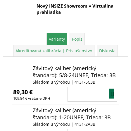
Nový INSIZE Showroom » Virtuálna
prehliadka
Varianty
Popis
Akreditovaná kalibrácia | Príslušenstvo
Diskusia
Závitový kaliber (americký
štandard): 5/8-24UNEF, Trieda: 3B
Skladom u výrobcu
| 4131-5C3B
89,30 €
DO
109,84 € vrátane DPH
KOŠÍ
Závitový kaliber (americký
štandard): 1-20UNEF, Trieda: 3B
Skladom u výrobcu
| 4131-2A3B