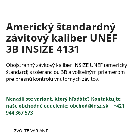
á
j
s
Americký štandardný
ť
závitový kaliber UNEF
?
3B INSIZE 4131
Obojstranný závitový kaliber INSIZE UNEF (americký
HĽADAŤ
štandard) s toleranciou 3B a voliteľným priemerom
pre presnú kontrolu vnútorných závitov.
O
Nenašli ste variant, ktorý hľadáte? Kontaktujte
d
naše obchodné oddelenie
:
ob
chod@insz.sk |
+421
p
944 367 573
o
r
ú
ZVOĽTE VARIANT