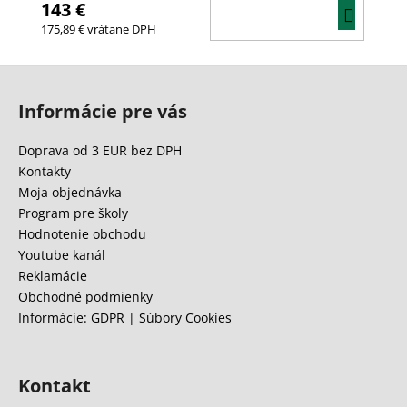
143 €
DO
175,89 € vrátane DPH
KOŠÍ
Z
á
Informácie pre vás
p
ä
Doprava od 3 EUR bez DPH
t
Kontakty
i
Moja objednávka
e
Program pre školy
Hodnotenie obchodu
Youtube kanál
Reklamácie
Obchodné podmienky
Informácie: GDPR | Súbory Cookies
Kontakt