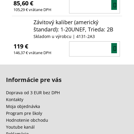
85,60 €
DO
105,29 € vrátane DPH
KOŠÍ
Závitový kaliber (americký
štandard): 1-20UNEF, Trieda: 2B
Skladom u výrobcu
| 4131-2A3
119 €
DO
146,37 € vrátane DPH
KOŠÍ
Z
á
Informácie pre vás
p
ä
Doprava od 3 EUR bez DPH
t
Kontakty
i
Moja objednávka
e
Program pre školy
Hodnotenie obchodu
Youtube kanál
Reklamácie