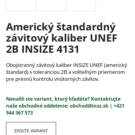
á
j
s
Americký štandardný
ť
závitový kaliber UNEF
?
2B INSIZE 4131
Obojstranný závitový kaliber INSIZE UNEF (americký
HĽADAŤ
štandard) s toleranciou 2B a voliteľným priemerom
pre presnú kontrolu vnútorných závitov.
O
Nenašli ste variant, ktorý hľadáte? Kontaktujte
d
naše obchodné oddelenie
:
ob
chod@insz.sk |
+421
p
944 367 573
o
r
ú
ZVOĽTE VARIANT