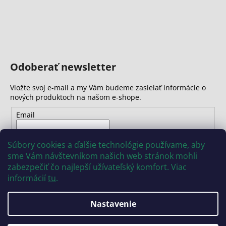
Odoberať newsletter
Vložte svoj e-mail a my Vám budeme zasielať informácie o
nových produktoch na našom e-shope.
Email
Vložením e-mailu súhlasíte s
podmienkami ochrany
Súbory cookies a ďalšie technológie používame, aby
osobných údajov
sme Vám návštevníkom našich web stránok mohli
zabezpečiť čo najlepší užívateľský komfort. Viac
PRIHLÁSIŤ SA
informácií
tu
.
Nastavenie
Vytvoril Shoptet