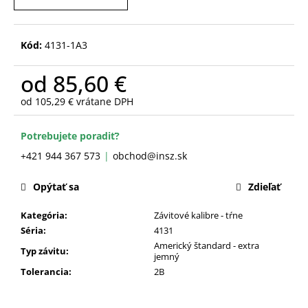
č
a
m
Kód:
4131-1A3
e
od
85,60 €
od
105,29 €
vrátane DPH
Jednotková
cena:
Potrebujete poradiť?
+421 944 367 573
obchod@insz.sk
Opýtať sa
Zdieľať
Kategória
:
Závitové kalibre - tŕne
Séria
:
4131
Americký štandard - extra
Typ závitu
:
jemný
Tolerancia
:
2B