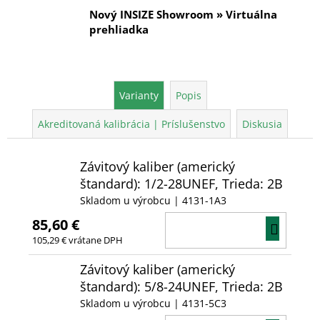
Nový INSIZE Showroom » Virtuálna
prehliadka
Varianty
Popis
Akreditovaná kalibrácia | Príslušenstvo
Diskusia
Závitový kaliber (americký
štandard): 1/2-28UNEF, Trieda: 2B
Skladom u výrobcu
| 4131-1A3
85,60 €
DO
105,29 € vrátane DPH
KOŠÍ
Závitový kaliber (americký
štandard): 5/8-24UNEF, Trieda: 2B
Skladom u výrobcu
| 4131-5C3