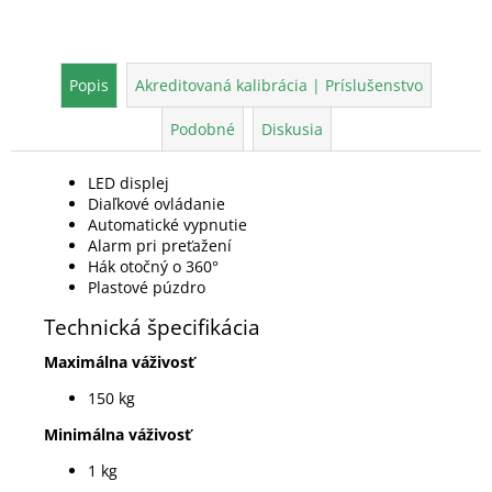
Popis
Akreditovaná kalibrácia | Príslušenstvo
Podobné
Diskusia
LED displej
Diaľkové ovládanie
Automatické vypnutie
Alarm pri preťažení
Hák otočný o 360°
Plastové púzdro
Technická špecifikácia
Maximálna váživosť
150 kg
Minimálna váživosť
1 kg