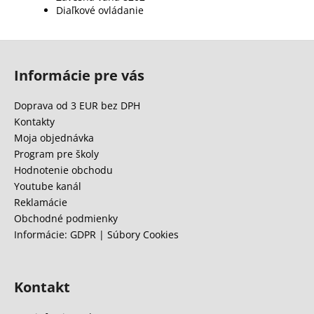
Diaľkové ovládanie
Z
á
Informácie pre vás
p
ä
Doprava od 3 EUR bez DPH
t
Kontakty
i
Moja objednávka
e
Program pre školy
Hodnotenie obchodu
Youtube kanál
Reklamácie
Obchodné podmienky
Informácie: GDPR | Súbory Cookies
Kontakt