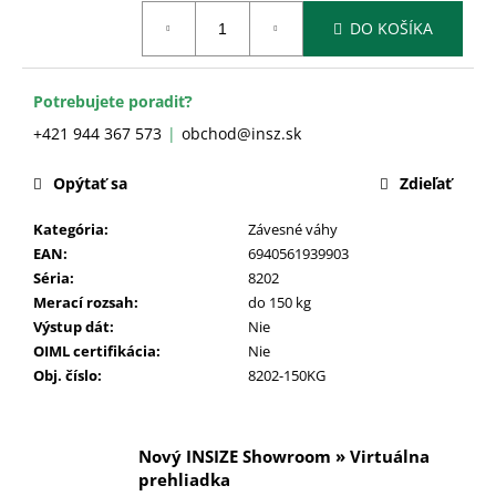
č
Jednotková
a
DO KOŠÍKA
cena:
m
e
Potrebujete poradiť?
+421 944 367 573
obchod@insz.sk
Opýtať sa
Zdieľať
Kategória
:
Závesné váhy
EAN
:
6940561939903
Séria
:
8202
Merací rozsah
:
do 150 kg
Výstup dát
:
Nie
OIML certifikácia
:
Nie
Obj. číslo
:
8202-150KG
Nový INSIZE Showroom » Virtuálna
prehliadka