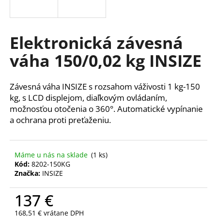
á
j
s
Elektronická závesná
ť
váha 150/0,02 kg INSIZE
?
Závesná váha INSIZE s rozsahom váživosti 1 kg-150
kg, s LCD displejom, diaľkovým ovládaním,
možnosťou otočenia o 360°.
Automatické vypínanie
HĽADAŤ
a ochrana proti preťaženiu.
O
Máme u nás na sklade
(1 ks)
d
Kód:
8202-150KG
Značka:
INSIZE
p
o
137 €
r
ú
168,51 € vrátane DPH