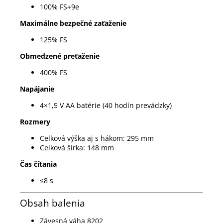
100% FS+9e
Maximálne bezpečné zaťaženie
125% FS
Obmedzené preťaženie
400% FS
Napájanie
4×1,5 V AA batérie (40 hodín prevádzky)
Rozmery
Celková výška aj s hákom: 295 mm
Celková šírka: 148 mm
Čas čítania
≤8 s
Obsah balenia
Závesná váha 8202