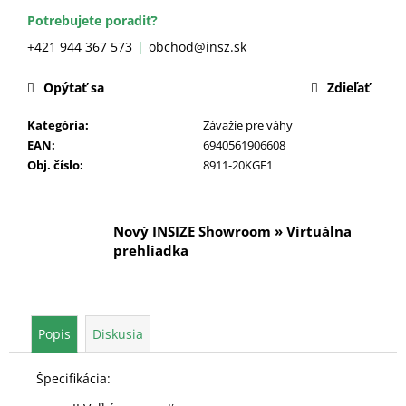
č
a
Potrebujete poradiť?
m
+421 944 367 573
obchod@insz.sk
e
Opýtať sa
Zdieľať
Kategória
:
Závažie pre váhy
EAN
:
6940561906608
Obj. číslo
:
8911-20KGF1
Nový INSIZE Showroom » Virtuálna
prehliadka
Popis
Diskusia
Špecifikácia: