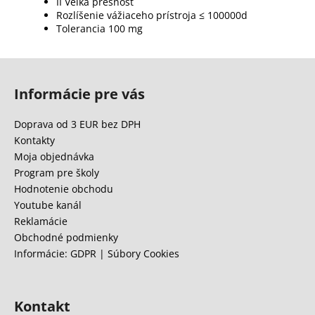
II Veľká presnosť
Rozlíšenie vážiaceho prístroja ≤ 100000d
Tolerancia 100 mg
Z
á
Informácie pre vás
p
ä
Doprava od 3 EUR bez DPH
t
Kontakty
i
Moja objednávka
e
Program pre školy
Hodnotenie obchodu
Youtube kanál
Reklamácie
Obchodné podmienky
Informácie: GDPR | Súbory Cookies
Kontakt