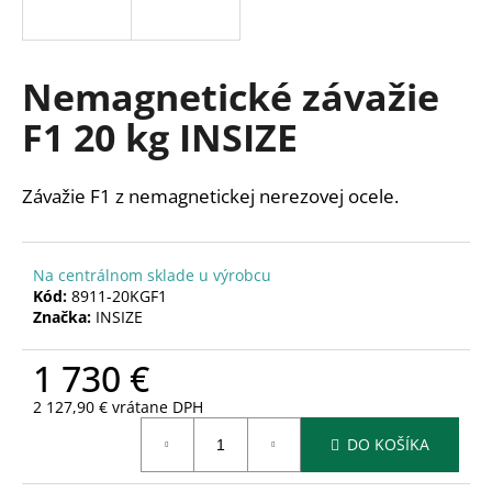
á
j
s
Nemagnetické závažie
ť
F1 20 kg INSIZE
?
Závažie F1 z nemagnetickej nerezovej ocele.
HĽADAŤ
Na centrálnom sklade u výrobcu
Kód:
8911-20KGF1
Značka:
INSIZE
O
1 730 €
d
p
2 127,90 € vrátane DPH
o
Jednotková
r
DO KOŠÍKA
cena:
ú