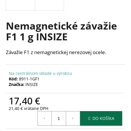
á
j
s
Nemagnetické závažie
ť
F1 1 g INSIZE
?
Závažie F1 z nemagnetickej nerezovej ocele.
HĽADAŤ
Na centrálnom sklade u výrobcu
Kód:
8911-1GF1
Značka:
INSIZE
O
17,40 €
d
p
21,40 € vrátane DPH
o
Jednotková
r
DO KOŠÍKA
cena:
ú