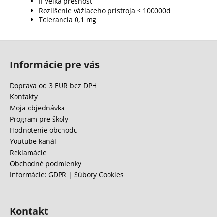
II Veľká presnosť
Rozlíšenie vážiaceho prístroja ≤ 100000d
Tolerancia 0,1 mg
Z
á
Informácie pre vás
p
ä
Doprava od 3 EUR bez DPH
t
Kontakty
i
Moja objednávka
e
Program pre školy
Hodnotenie obchodu
Youtube kanál
Reklamácie
Obchodné podmienky
Informácie: GDPR | Súbory Cookies
Kontakt