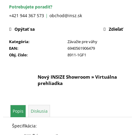
č
a
Potrebujete poradiť?
m
+421 944 367 573
obchod@insz.sk
e
Opýtať sa
Zdieľať
Kategória
:
Závažie pre váhy
EAN
:
6940561906479
Obj. číslo
:
8911-1GF1
Nový INSIZE Showroom » Virtuálna
prehliadka
Popis
Diskusia
Špecifikácia: