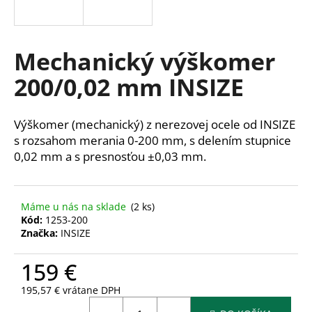
á
j
s
Mechanický výškomer
ť
200/0,02 mm INSIZE
?
Výškomer (mechanický) z nerezovej ocele od INSIZE
s rozsahom merania 0-200 mm, s delením stupnice
0,02 mm a s presnosťou ±0,03 mm.
HĽADAŤ
Máme u nás na sklade
(2 ks)
Kód:
1253-200
O
Značka:
INSIZE
d
p
159 €
o
r
195,57 € vrátane DPH
ú
Jednotková