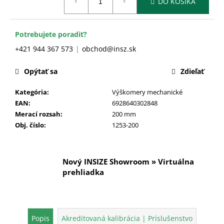
č
DO KOŠÍKA
cena:
a
m
e
Potrebujete poradiť?
+421 944 367 573
obchod@insz.sk
Opýtať sa
Zdieľať
Kategória
:
Výškomery mechanické
EAN
:
6928640302848
Merací rozsah
:
200 mm
Obj. číslo
:
1253-200
Nový INSIZE Showroom » Virtuálna
prehliadka
Popis
Akreditovaná kalibrácia | Príslušenstvo