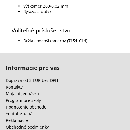
Výškomer 200/0,02 mm
Rysovací dotyk
Voliteľné príslušenstvo
Držiak odchýlkomerov (
7151-CL1
)
Z
á
Informácie pre vás
p
ä
Doprava od 3 EUR bez DPH
t
Kontakty
i
Moja objednávka
e
Program pre školy
Hodnotenie obchodu
Youtube kanál
Reklamácie
Obchodné podmienky